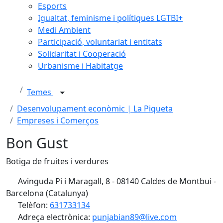
Esports
Igualtat, feminisme i polítiques LGTBI+
Medi Ambient
Participació, voluntariat i entitats
Solidaritat i Cooperació
Urbanisme i Habitatge
Temes
Desenvolupament econòmic | La Piqueta
Empreses i Comerços
Bon Gust
Botiga de fruites i verdures
Avinguda Pi i Maragall, 8 - 08140 Caldes de Montbui -
Barcelona (Catalunya)
Telèfon:
631733134
Adreça electrònica:
punjabian89@live.com