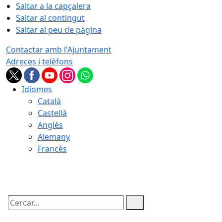
Saltar a la capçalera
Saltar al contingut
Saltar al peu de pàgina
Contactar amb l'Ajuntament
Adreces i telèfons
Idiomes
Català
Castellà
Anglès
Alemany
Francès
08.08.2026 | 23:22
Cercar: