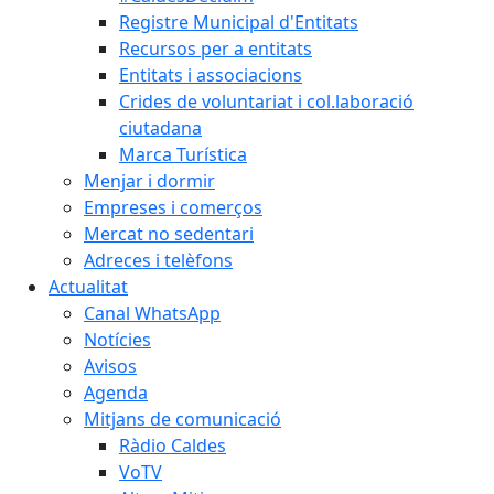
Registre Municipal d'Entitats
Recursos per a entitats
Entitats i associacions
Crides de voluntariat i col.laboració
ciutadana
Marca Turística
Menjar i dormir
Empreses i comerços
Mercat no sedentari
Adreces i telèfons
Actualitat
Canal WhatsApp
Notícies
Avisos
Agenda
Mitjans de comunicació
Ràdio Caldes
VoTV