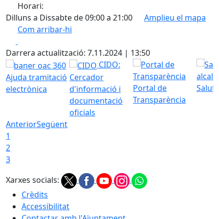
Horari:
Dilluns a Dissabte de 09:00 a 21:00
Amplieu el mapa
Com arribar-hi
Leaflet
| ©
OpenStreetMap
contributors
Facebook
X
+
Darrera actualització: 7.11.2024 | 13:50
−
CIDO:
Ajuda tramitació
Cercador
Portal de
Saluta
electrònica
d'informació i
Transparència
documentació
oficials
Anterior
Següent
1
2
3
Xarxes socials:
Crèdits
Accessibilitat
Contactar amb l'Ajuntament