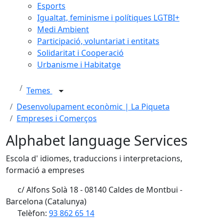
Esports
Igualtat, feminisme i polítiques LGTBI+
Medi Ambient
Participació, voluntariat i entitats
Solidaritat i Cooperació
Urbanisme i Habitatge
Temes
Desenvolupament econòmic | La Piqueta
Empreses i Comerços
Alphabet language Services
Escola d' idiomes, traduccions i interpretacions,
formació a empreses
c/ Alfons Solà 18 - 08140 Caldes de Montbui -
Barcelona (Catalunya)
Telèfon:
93 862 65 14