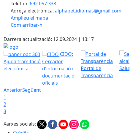
Telèfon:
692 057 338
Adreça electrònica:
alphabet.idiomas@gmail.com
Amplieu el mapa
Com arribar-hi
Leaflet
| ©
OpenStreetMap
contributors
Facebook
X
+
Darrera actualització: 12.09.2024 | 13:17
−
logo
CIDO:
Ajuda tramitació
Cercador
Portal de
Saluta
electrònica
d'informació i
Transparència
documentació
oficials
Anterior
Següent
1
2
3
Xarxes socials:
Crèdits