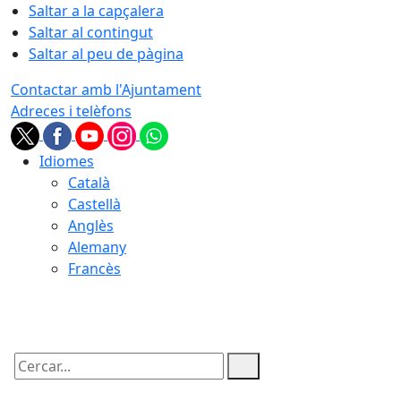
Saltar a la capçalera
Saltar al contingut
Saltar al peu de pàgina
Contactar amb l'Ajuntament
Adreces i telèfons
Idiomes
Català
Castellà
Anglès
Alemany
Francès
06.08.2026 | 22:03
Cercar: