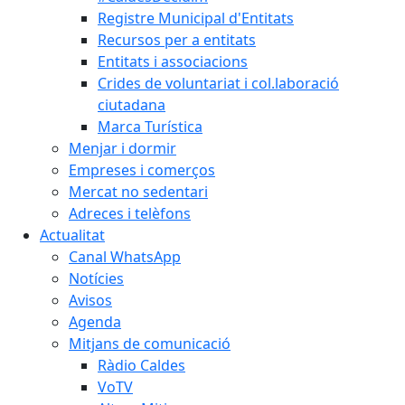
Registre Municipal d'Entitats
Recursos per a entitats
Entitats i associacions
Crides de voluntariat i col.laboració
ciutadana
Marca Turística
Menjar i dormir
Empreses i comerços
Mercat no sedentari
Adreces i telèfons
Actualitat
Canal WhatsApp
Notícies
Avisos
Agenda
Mitjans de comunicació
Ràdio Caldes
VoTV