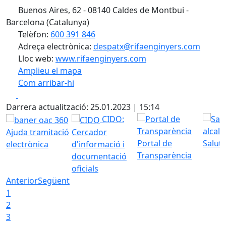
Buenos Aires, 62 - 08140 Caldes de Montbui -
Barcelona (Catalunya)
Telèfon:
600 391 846
Adreça electrònica:
despatx@rifaenginyers.com
Lloc web:
www.rifaenginyers.com
Amplieu el mapa
Com arribar-hi
Leaflet
| ©
OpenStreetMap
contributors
Facebook
X
+
Darrera actualització: 25.01.2023 | 15:14
−
CIDO:
Ajuda tramitació
Cercador
Portal de
Saluta
electrònica
d'informació i
Transparència
documentació
oficials
Anterior
Següent
1
2
3