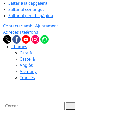
Saltar a la capçalera
Saltar al contingut
Saltar al peu de pàgina
Contactar amb l'Ajuntament
Adreces i telèfons
Idiomes
Català
Castellà
Anglès
Alemany
Francès
09.08.2026 | 10:46
Cercar: