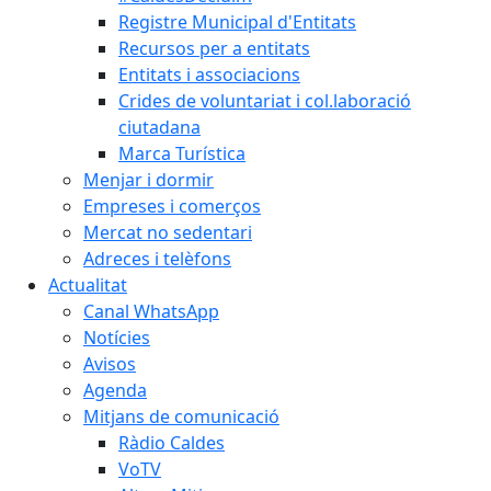
Registre Municipal d'Entitats
Recursos per a entitats
Entitats i associacions
Crides de voluntariat i col.laboració
ciutadana
Marca Turística
Menjar i dormir
Empreses i comerços
Mercat no sedentari
Adreces i telèfons
Actualitat
Canal WhatsApp
Notícies
Avisos
Agenda
Mitjans de comunicació
Ràdio Caldes
VoTV