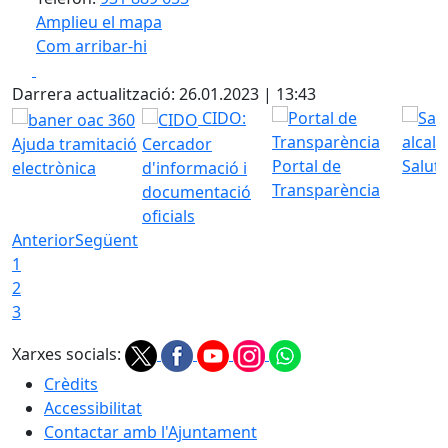
Amplieu el mapa
Com arribar-hi
Leaflet
| ©
OpenStreetMap
contributors
Facebook
X
+
Darrera actualització: 26.01.2023 | 13:43
−
CIDO:
Ajuda tramitació
Cercador
Portal de
Saluta
electrònica
d'informació i
Transparència
documentació
oficials
Anterior
Següent
1
2
3
Xarxes socials:
Crèdits
Accessibilitat
Contactar amb l'Ajuntament