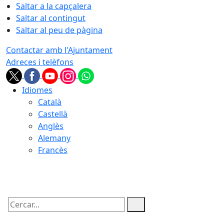
Saltar a la capçalera
Saltar al contingut
Saltar al peu de pàgina
Contactar amb l'Ajuntament
Adreces i telèfons
Idiomes
Català
Castellà
Anglès
Alemany
Francès
09.08.2026 | 15:35
Cercar: