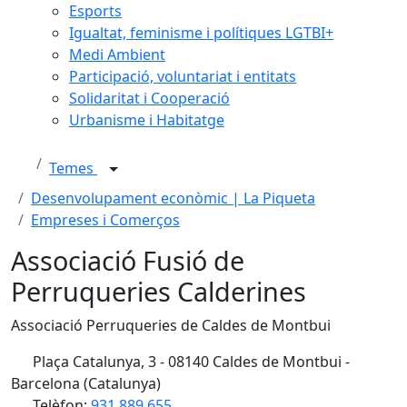
Esports
Igualtat, feminisme i polítiques LGTBI+
Medi Ambient
Participació, voluntariat i entitats
Solidaritat i Cooperació
Urbanisme i Habitatge
Temes
Desenvolupament econòmic | La Piqueta
Empreses i Comerços
Associació Fusió de
Perruqueries Calderines
Associació Perruqueries de Caldes de Montbui
Plaça Catalunya, 3 - 08140 Caldes de Montbui -
Barcelona (Catalunya)
Telèfon:
931 889 655