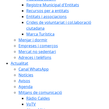
Registre Municipal d'Entitats
Recursos per a entitats
Entitats i associacions
Crides de voluntariat i col.laboració
ciutadana
Marca Turística
Menjar i dormir
Empreses i comerços
Mercat no sedentari
Adreces i telèfons
Actualitat
Canal WhatsApp
Notícies
Avisos
Agenda
Mitjans de comunicació
Ràdio Caldes
VoTV