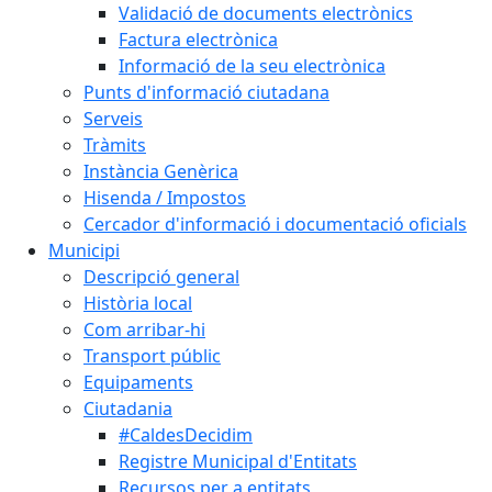
Validació de documents electrònics
Factura electrònica
Informació de la seu electrònica
Punts d'informació ciutadana
Serveis
Tràmits
Instància Genèrica
Hisenda / Impostos
Cercador d'informació i documentació oficials
Municipi
Descripció general
Història local
Com arribar-hi
Transport públic
Equipaments
Ciutadania
#CaldesDecidim
Registre Municipal d'Entitats
Recursos per a entitats