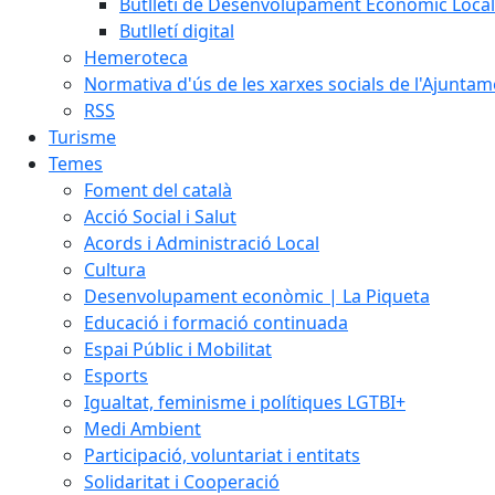
Butlletí de Desenvolupament Econòmic Local
Butlletí digital
Hemeroteca
Normativa d'ús de les xarxes socials de l'Ajunta
RSS
Turisme
Temes
Foment del català
Acció Social i Salut
Acords i Administració Local
Cultura
Desenvolupament econòmic | La Piqueta
Educació i formació continuada
Espai Públic i Mobilitat
Esports
Igualtat, feminisme i polítiques LGTBI+
Medi Ambient
Participació, voluntariat i entitats
Solidaritat i Cooperació