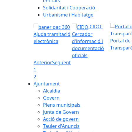
entitats
Solidaritat i Cooperació
Urbanisme i Habitatge
CIDO:
Ajuda tramitació
Cercador
Portal de
electrònica
d'informació i
Transpar
documentació
oficials
Anterior
Següent
1
2
Ajuntament
Alcaldia
Govern
Plens municipals
Junta de Govern
Acció de govern
Tauler d'Anuncis