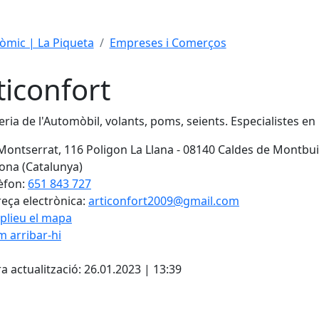
mic | La Piqueta
Empreses i Comerços
ticonfort
eria de l'Automòbil, volants, poms, seients. Especialistes en 
Montserrat, 116 Poligon La Llana - 08140 Caldes de Montbui
ona (Catalunya)
èfon:
651 843 727
eça electrònica:
articonfort2009@gmail.com
plieu el mapa
 arribar-hi
Leaflet
| ©
OpenStreetMap
con
cebook
X
a actualització: 26.01.2023 | 13:39