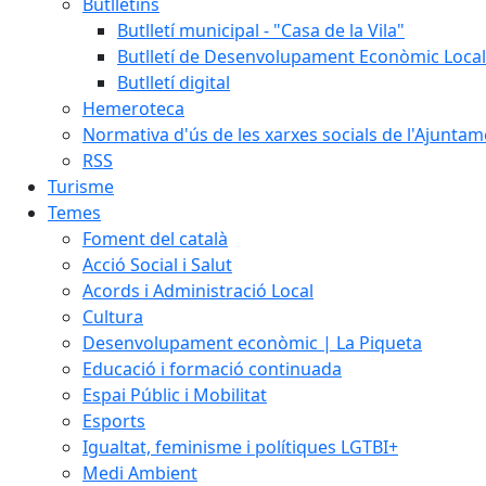
Butlletins
Butlletí municipal - "Casa de la Vila"
Butlletí de Desenvolupament Econòmic Local
Butlletí digital
Hemeroteca
Normativa d'ús de les xarxes socials de l'Ajunta
RSS
Turisme
Temes
Foment del català
Acció Social i Salut
Acords i Administració Local
Cultura
Desenvolupament econòmic | La Piqueta
Educació i formació continuada
Espai Públic i Mobilitat
Esports
Igualtat, feminisme i polítiques LGTBI+
Medi Ambient