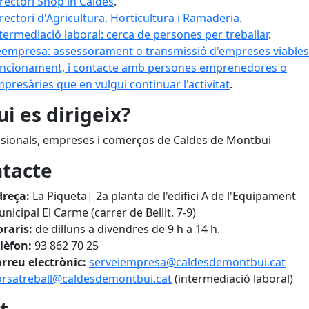
rectori Shop in Caldes
.
rectori d'Agricultura, Horticultura i Ramaderia
.
termediació laboral: cerca de persones per treballar
.
empresa: assessorament o transmissió d'empreses viables
ncionament, i contacte amb persones emprenedores o
presàries que en vulgui continuar l'activitat
.
ui es dirigeix?
sionals, empreses i comerços de Caldes de Montbui
tacte
dreça:
La Piqueta| 2a planta de l'edifici A de l'Equipament
nicipal El Carme (carrer de Bellit, 7-9)
raris:
de
dilluns a divendres de 9 h a 14 h.
lèfon:
93 862 70 25
rreu electrònic:
serveiempresa@caldesdemontbui.cat
rsatreball@caldesdemontbui.cat
(intermediació laboral)