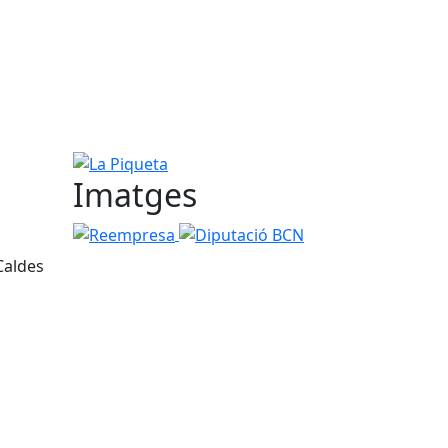
La Piqueta
Imatges
Reempresa
Diputació BCN
Caldes