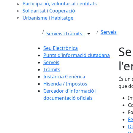
Participació, voluntariat i entitats
Solidaritat i Cooperació
Urbanisme i Habitatge
Serveis
Serveis i tràmits
Se
Seu Electrònica
Punts d'informació ciutadana
l'
Serveis
Tràmits
Instància Genèrica
És un 
Hisenda / Impostos
que do
Cercador d'informació i
documentació oficials
In
Co
Fo
Fe
Di