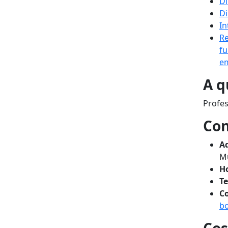
Di
Di
In
Re
fu
em
A q
Profes
Con
A
Mu
Ho
Te
Co
bo