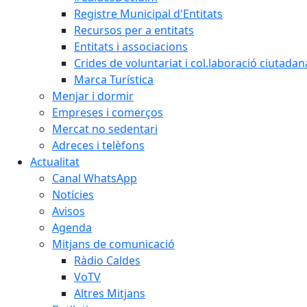
Registre Municipal d'Entitats
Recursos per a entitats
Entitats i associacions
Crides de voluntariat i col.laboració ciutadan
Marca Turística
Menjar i dormir
Empreses i comerços
Mercat no sedentari
Adreces i telèfons
Actualitat
Canal WhatsApp
Notícies
Avisos
Agenda
Mitjans de comunicació
Ràdio Caldes
VoTV
Altres Mitjans