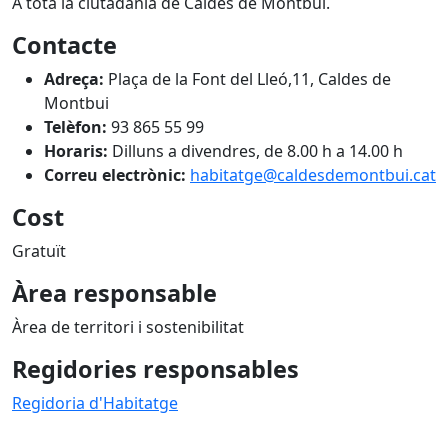
A tota la ciutadania de Caldes de Montbui.
Contacte
Adreça:
Plaça de la Font del Lleó,11, Caldes de
Montbui
Telèfon:
93 865 55 99
Horaris:
Dilluns a divendres, de 8.00 h a 14.00 h
Correu electrònic:
habitatge
@caldesdemontbui.cat
Cost
Gratuït
Àrea responsable
Àrea de territori i sostenibilitat
Regidories responsables
Regidoria d'Habitatge