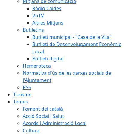
Mitjans de comunicació
Ràdio Caldes
VoTV
Altres Mitjans
Butlletins
Butlletí municipal - "Casa de la Vila"
Butlletí de Desenvolupament Econòmic
Local
Butlletí digital
Hemeroteca
Normativa d'ús de les xarxes socials de
l'Ajuntament
RSS
Turisme
Temes
Foment del català
Acció Social i Salut
Acords i Administració Local
Cultura