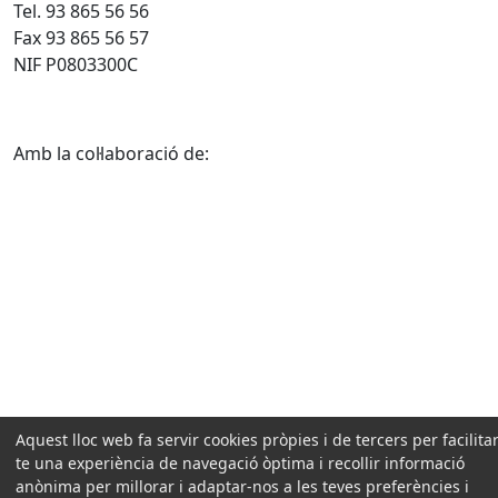
Tel. 93 865 56 56
Fax 93 865 56 57
NIF P0803300C
Amb la col·laboració de:
Aquest lloc web fa servir cookies pròpies i de tercers per facilitar
te una experiència de navegació òptima i recollir informació
anònima per millorar i adaptar-nos a les teves preferències i