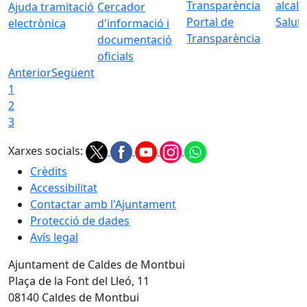
Ajuda tramitació
Cercador
Portal de
Saluta
electrònica
d'informació i
Transparència
documentació
oficials
Anterior
Següent
1
2
3
Xarxes socials:
Crèdits
Accessibilitat
Contactar amb l'Ajuntament
Protecció de dades
Avís legal
Ajuntament de Caldes de Montbui
Plaça de la Font del Lleó, 11
08140 Caldes de Montbui