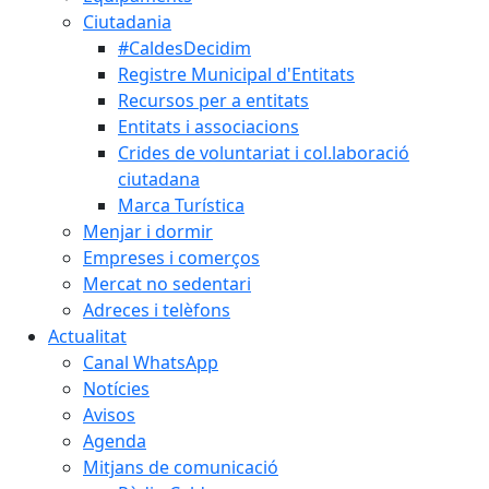
Ciutadania
#CaldesDecidim
Registre Municipal d'Entitats
Recursos per a entitats
Entitats i associacions
Crides de voluntariat i col.laboració
ciutadana
Marca Turística
Menjar i dormir
Empreses i comerços
Mercat no sedentari
Adreces i telèfons
Actualitat
Canal WhatsApp
Notícies
Avisos
Agenda
Mitjans de comunicació