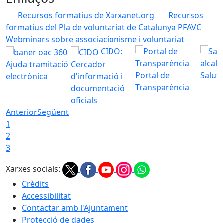
Recursos formatius de Xarxanet.org
Recursos
formatius del Pla de voluntariat de Catalunya PFAVC
Webminars sobre associacionisme i voluntariat
CIDO:
Ajuda tramitació
Cercador
Portal de
Saluta
electrònica
d'informació i
Transparència
documentació
oficials
Anterior
Següent
1
2
3
Xarxes socials:
Crèdits
Accessibilitat
Contactar amb l'Ajuntament
Protecció de dades