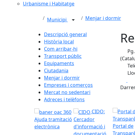
Urbanisme i Habitatge
Menjar i dormir
Municipi
Re
Descripció general
Història local
Com arribar-hi
Pg.
Transport públic
(Catal
Equipaments
Tel
Ciutadania
Llo
Menjar i dormir
Fa
Empreses i comerços
Darrer
Mercat no sedentari
Adreces i telèfons
CIDO:
Ajuda tramitació
Cercador
Portal de
electrònica
d'informació i
Transpar
documentació