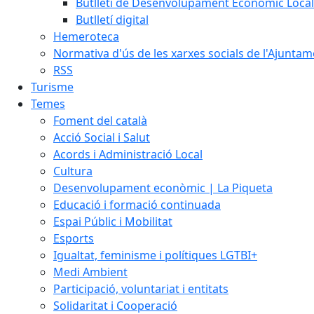
Butlletí de Desenvolupament Econòmic Local
Butlletí digital
Hemeroteca
Normativa d'ús de les xarxes socials de l'Ajunta
RSS
Turisme
Temes
Foment del català
Acció Social i Salut
Acords i Administració Local
Cultura
Desenvolupament econòmic | La Piqueta
Educació i formació continuada
Espai Públic i Mobilitat
Esports
Igualtat, feminisme i polítiques LGTBI+
Medi Ambient
Participació, voluntariat i entitats
Solidaritat i Cooperació