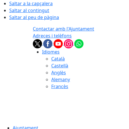
Saltar a la capçalera
Saltar al contingut
Saltar al peu de pàgina
Contactar amb l'Ajuntament
Adreces i telèfons
Idiomes
Català
Castellà
Anglès
Alemany
Francès
07.08.2026 | 18:10
Ajuntament