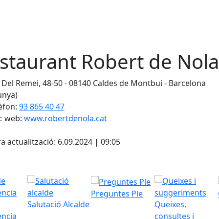
staurant Robert de Nola
 Del Remei, 48-50 - 08140 Caldes de Montbui - Barcelona
unya)
èfon:
93 865 40 47
c web:
www.robertdenola.cat
cebook
X
a actualització: 6.09.2024 | 09:05
Preguntes Ple
Salutació Alcalde
Queixes,
ència
consultes i