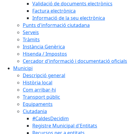
Validació de documents electrònics
Factura electrònica
Informació de la seu electrònica
Punts d'informació ciutadana
Serveis
Tràmits
Instància Genèrica
Hisenda / Impostos
Cercador d'informació i documentació oficials
Municipi
Descripció general
Història local
Com arribar-hi
Transport públic
Equipaments
Ciutadania
#CaldesDecidim
Registre Municipal d'Entitats
Recursos per a entitats