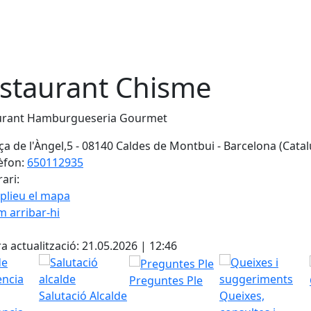
staurant Chisme
urant Hamburgueseria Gourmet
ça de l'Àngel,5 - 08140 Caldes de Montbui - Barcelona (Cata
èfon:
650112935
ari:
plieu el mapa
 arribar-hi
cebook
X
a actualització: 21.05.2026 | 12:46
Preguntes Ple
Salutació Alcalde
Queixes,