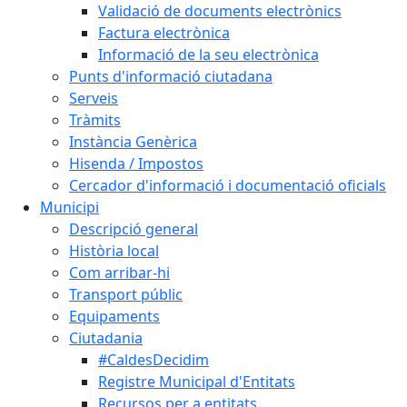
Validació de documents electrònics
Factura electrònica
Informació de la seu electrònica
Punts d'informació ciutadana
Serveis
Tràmits
Instància Genèrica
Hisenda / Impostos
Cercador d'informació i documentació oficials
Municipi
Descripció general
Història local
Com arribar-hi
Transport públic
Equipaments
Ciutadania
#CaldesDecidim
Registre Municipal d'Entitats
Recursos per a entitats