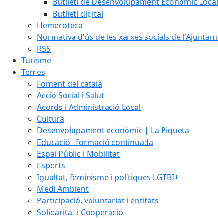
Butlletí de Desenvolupament Econòmic Local
Butlletí digital
Hemeroteca
Normativa d'ús de les xarxes socials de l'Ajunta
RSS
Turisme
Temes
Foment del català
Acció Social i Salut
Acords i Administració Local
Cultura
Desenvolupament econòmic | La Piqueta
Educació i formació continuada
Espai Públic i Mobilitat
Esports
Igualtat, feminisme i polítiques LGTBI+
Medi Ambient
Participació, voluntariat i entitats
Solidaritat i Cooperació