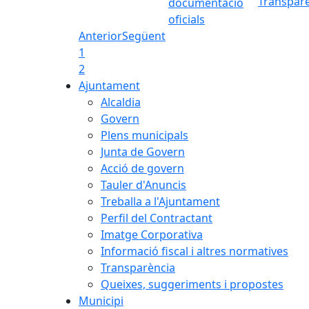
Transpar
documentació
oficials
Anterior
Següent
1
2
Ajuntament
Alcaldia
Govern
Plens municipals
Junta de Govern
Acció de govern
Tauler d'Anuncis
Treballa a l'Ajuntament
Perfil del Contractant
Imatge Corporativa
Informació fiscal i altres normatives
Transparència
Queixes, suggeriments i propostes
Municipi