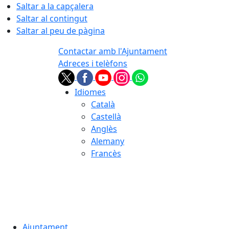
Saltar a la capçalera
Saltar al contingut
Saltar al peu de pàgina
Contactar amb l'Ajuntament
Adreces i telèfons
Idiomes
Català
Castellà
Anglès
Alemany
Francès
07.08.2026 | 04:58
Ajuntament