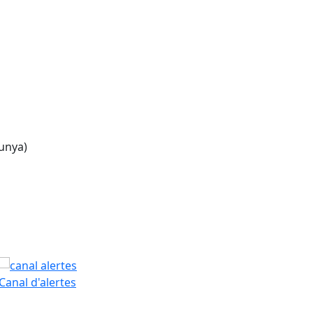
lunya)
Leaflet
| ©
OpenStreetMap
contributors
PAM
Canal d'alertes