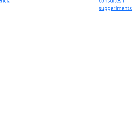
ència
consultes i
suggeriments