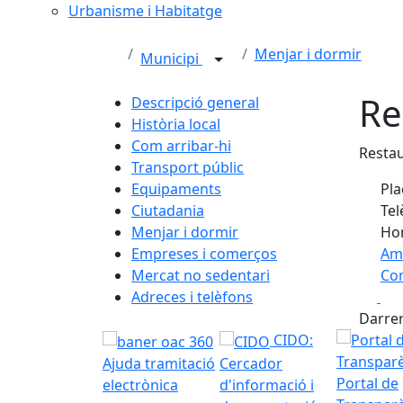
Urbanisme i Habitatge
Menjar i dormir
Municipi
Re
Descripció general
Història local
Com arribar-hi
Resta
Transport públic
Equipaments
Pla
Ciutadania
Tel
Menjar i dormir
Hor
Empreses i comerços
Am
Mercat no sedentari
Com
Fa
Adreces i telèfons
+
Darrer
−
CIDO:
Ajuda tramitació
Cercador
Portal de
electrònica
d'informació i