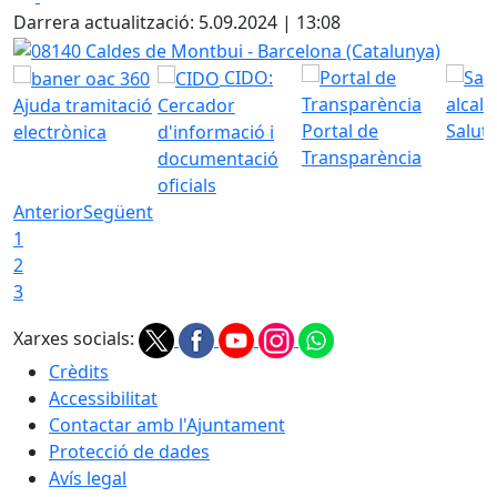
+
Darrera actualització: 5.09.2024 | 13:08
−
08140 Caldes de Montbui - Barcelona (Catalunya)
CIDO:
Ajuda tramitació
Cercador
Portal de
Saluta
electrònica
d'informació i
Transparència
documentació
oficials
Anterior
Següent
1
2
3
Xarxes socials:
Crèdits
Accessibilitat
Contactar amb l'Ajuntament
Protecció de dades
Avís legal