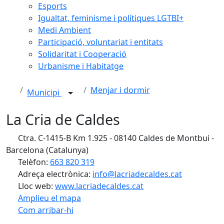
Esports
Igualtat, feminisme i polítiques LGTBI+
Medi Ambient
Participació, voluntariat i entitats
Solidaritat i Cooperació
Urbanisme i Habitatge
Menjar i dormir
Municipi
La Cria de Caldes
Ctra. C-1415-B Km 1.925 - 08140 Caldes de Montbui -
Barcelona (Catalunya)
Telèfon:
663 820 319
Adreça electrònica:
info@lacriadecaldes.cat
Lloc web:
www.lacriadecaldes.cat
Amplieu el mapa
Com arribar-hi
Leaflet
| ©
OpenStreetMap
contributors
Facebook
X