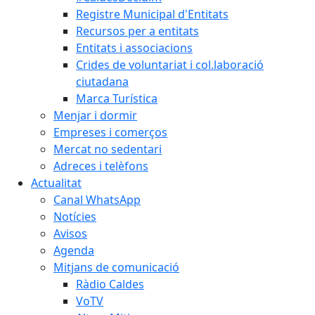
Registre Municipal d'Entitats
Recursos per a entitats
Entitats i associacions
Crides de voluntariat i col.laboració
ciutadana
Marca Turística
Menjar i dormir
Empreses i comerços
Mercat no sedentari
Adreces i telèfons
Actualitat
Canal WhatsApp
Notícies
Avisos
Agenda
Mitjans de comunicació
Ràdio Caldes
VoTV