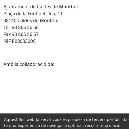
Ajuntament de Caldes de Montbui
Plaça de la Font del Lleó, 11
08140 Caldes de Montbui
Tel. 93 865 56 56
Fax 93 865 56 57
NIF P0803300C
Amb la col·laboració de:
Aquest lloc web fa servir cookies pròpies i de tercers per facilitar
te una experiència de navegació òptima i recollir informació