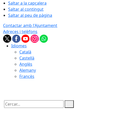
Saltar a la capçalera
Saltar al contingut
Saltar al peu de pàgina
Contactar amb l'Ajuntament
Adreces i telèfons
Idiomes
Català
Castellà
Anglès
Alemany
Francès
07.08.2026 | 03:19
Cercar: