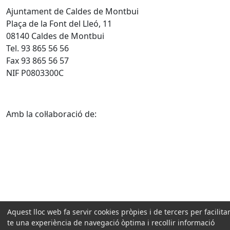
Ajuntament de Caldes de Montbui
Plaça de la Font del Lleó, 11
08140 Caldes de Montbui
Tel. 93 865 56 56
Fax 93 865 56 57
NIF P0803300C
Amb la col·laboració de:
Aquest lloc web fa servir cookies pròpies i de tercers per facilitar
te una experiència de navegació òptima i recollir informació