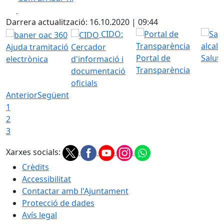
Leaflet
| ©
OpenStreetMap
contributors
Facebook
X
+
Darrera actualització: 16.10.2020 | 09:44
−
CIDO:
Ajuda tramitació
Cercador
Portal de
Saluta
electrònica
d'informació i
Transparència
documentació
oficials
Anterior
Següent
1
2
3
Xarxes socials:
Crèdits
Accessibilitat
Contactar amb l'Ajuntament
Protecció de dades
Avís legal