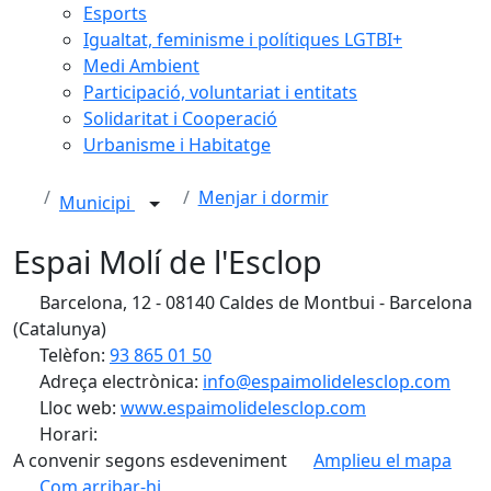
Esports
Igualtat, feminisme i polítiques LGTBI+
Medi Ambient
Participació, voluntariat i entitats
Solidaritat i Cooperació
Urbanisme i Habitatge
Menjar i dormir
Municipi
Espai Molí de l'Esclop
Barcelona, 12 - 08140 Caldes de Montbui - Barcelona
(Catalunya)
Telèfon:
93 865 01 50
Adreça electrònica:
info@espaimolidelesclop.com
Lloc web:
www.espaimolidelesclop.com
Horari:
A convenir segons esdeveniment
Amplieu el mapa
Com arribar-hi