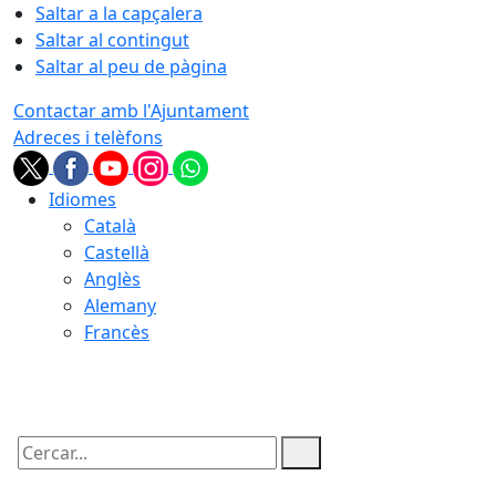
Saltar a la capçalera
Saltar al contingut
Saltar al peu de pàgina
Contactar amb l'Ajuntament
Adreces i telèfons
Idiomes
Català
Castellà
Anglès
Alemany
Francès
08.08.2026 | 15:32
Cercar: