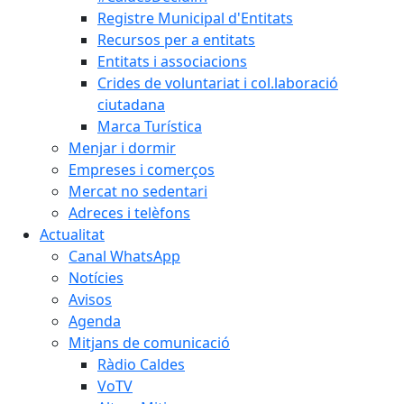
Registre Municipal d'Entitats
Recursos per a entitats
Entitats i associacions
Crides de voluntariat i col.laboració
ciutadana
Marca Turística
Menjar i dormir
Empreses i comerços
Mercat no sedentari
Adreces i telèfons
Actualitat
Canal WhatsApp
Notícies
Avisos
Agenda
Mitjans de comunicació
Ràdio Caldes
VoTV