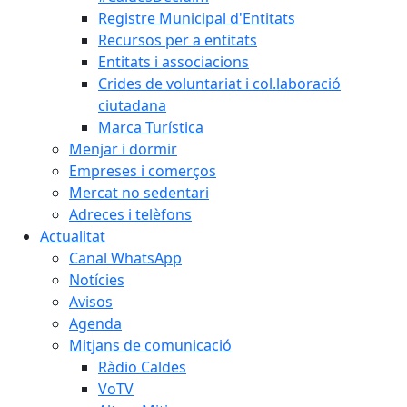
Registre Municipal d'Entitats
Recursos per a entitats
Entitats i associacions
Crides de voluntariat i col.laboració
ciutadana
Marca Turística
Menjar i dormir
Empreses i comerços
Mercat no sedentari
Adreces i telèfons
Actualitat
Canal WhatsApp
Notícies
Avisos
Agenda
Mitjans de comunicació
Ràdio Caldes
VoTV