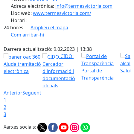
Adreça electrònica:
info@termesvictoria.com
Lloc web:
www.termesvictoria.com/
Horari:
24 hores
Amplieu el mapa
Com arribar-hi
Leaflet
| ©
OpenStreetMap
contributors
Facebook
X
+
Darrera actualització: 9.02.2023 | 13:38
−
CIDO:
Ajuda tramitació
Cercador
Portal de
Saluta
electrònica
d'informació i
Transparència
documentació
oficials
Anterior
Següent
1
2
3
Xarxes socials: