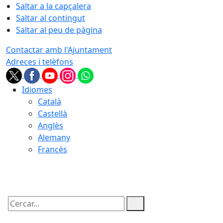
Saltar a la capçalera
Saltar al contingut
Saltar al peu de pàgina
Contactar amb l'Ajuntament
Adreces i telèfons
Idiomes
Català
Castellà
Anglès
Alemany
Francès
09.08.2026 | 15:12
Cercar: