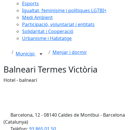
Esports
Igualtat, feminisme i polítiques LGTBI+
Medi Ambient
Participació, voluntariat i entitats
Solidaritat i Cooperació
Urbanisme i Habitatge
Menjar i dormir
Municipi
Balneari Termes Victòria
Hotel - balneari
Barcelona, 12 - 08140 Caldes de Montbui - Barcelona
(Catalunya)
Telèfon:
93 865 01 50