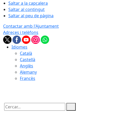
Saltar a la capçalera
Saltar al contingut
Saltar al peu de pàgina
Contactar amb l'Ajuntament
Adreces i telèfons
Idiomes
Català
Castellà
Anglès
Alemany
Francès
06.08.2026 | 18:09
Cercar: