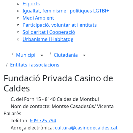
Esports
Igualtat, feminisme i polítiques LGTBI+
Medi Ambient
Participació, voluntariat i entitats
Solidaritat i Cooperació
Urbanisme i Habitatge
Municipi
Ciutadania
Entitats i associacions
Fundació Privada Casino de
Caldes
C. del Forn 15 - 8140 Caldes de Montbui
Nom de contacte: Montse Casadesús/ Vicenta
Pallarès
Telèfon:
609 725 794
Adreça electrònica:
cultura@casinodecaldes.cat