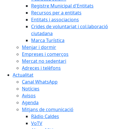
Registre Municipal d'Entitats
Recursos per a entitats
Entitats i associacions
Crides de voluntariat i col.laboració
ciutadana
Marca Turística
Menjar i dormir
Empreses i comerços
Mercat no sedentari
Adreces i telèfons
Actualitat
Canal WhatsApp
Notícies
Avisos
Agenda
Mitjans de comunicació
Ràdio Caldes
VoTV