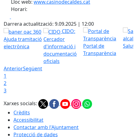
Lloc web:
www.casinodecaldes.cat
Horari:
Facebook
X
Darrera actualització: 9.09.2025 | 12:00
CIDO:
Ajuda tramitació
Cercador
Portal de
Saluta
electrònica
d'informació i
Transparència
documentació
oficials
Anterior
Següent
1
2
3
Xarxes socials:
Crèdits
Accessibilitat
Contactar amb l'Ajuntament
Protecció de dades