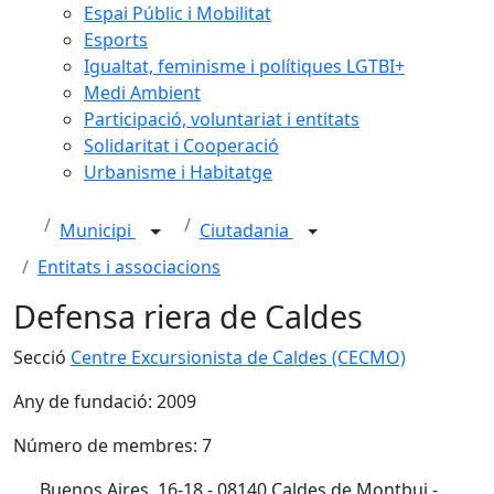
Espai Públic i Mobilitat
Esports
Igualtat, feminisme i polítiques LGTBI+
Medi Ambient
Participació, voluntariat i entitats
Solidaritat i Cooperació
Urbanisme i Habitatge
Municipi
Ciutadania
Entitats i associacions
Defensa riera de Caldes
Secció
Centre Excursionista de Caldes (CECMO)
Any de fundació: 2009
Número de membres: 7
Buenos Aires, 16-18 - 08140 Caldes de Montbui -