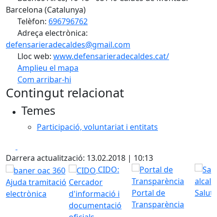
Barcelona (Catalunya)
Telèfon:
696796762
Adreça electrònica:
defensarieradecaldes@gmail.com
Lloc web:
www.defensarieradecaldes.cat/
Amplieu el mapa
Com arribar-hi
Leaflet
| ©
OpenStreetMap
contributors
Contingut relacionat
+
Temes
−
Participació, voluntariat i entitats
Facebook
X
Darrera actualització: 13.02.2018 | 10:13
CIDO:
Ajuda tramitació
Cercador
Portal de
Saluta
electrònica
d'informació i
Transparència
documentació
oficials