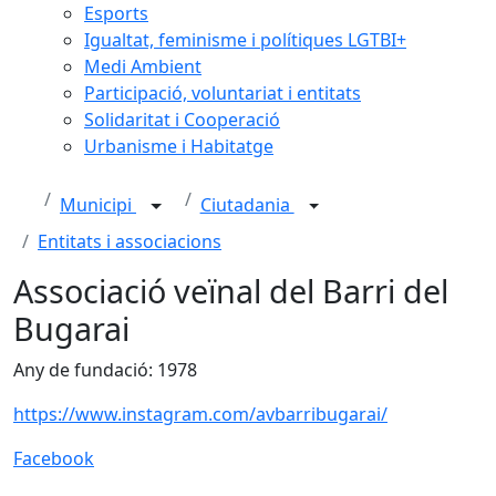
Esports
Igualtat, feminisme i polítiques LGTBI+
Medi Ambient
Participació, voluntariat i entitats
Solidaritat i Cooperació
Urbanisme i Habitatge
Municipi
Ciutadania
Entitats i associacions
Associació veïnal del Barri del
Bugarai
Any de fundació: 1978
https://www.instagram.com/avbarribugarai/
Facebook