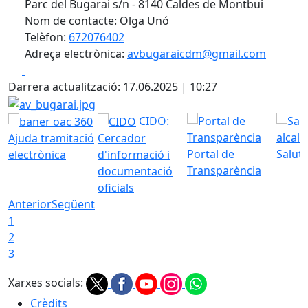
Parc del Bugarai s/n - 8140 Caldes de Montbui
Nom de contacte: Olga Unó
Telèfon:
672076402
Adreça electrònica:
avbugaraicdm@gmail.com
Facebook
X
Darrera actualització: 17.06.2025 | 10:27
av_bugarai.jpg
CIDO:
Ajuda tramitació
Cercador
Portal de
Saluta
electrònica
d'informació i
Transparència
documentació
oficials
Anterior
Següent
1
2
3
Xarxes socials:
Crèdits