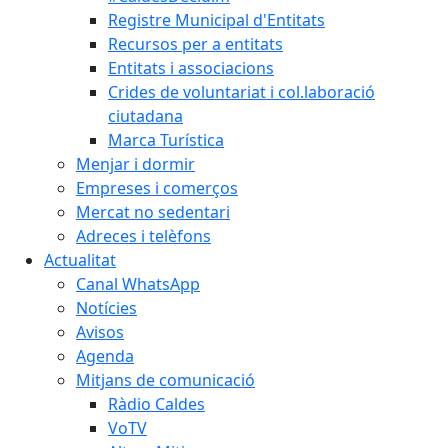
Registre Municipal d'Entitats
Recursos per a entitats
Entitats i associacions
Crides de voluntariat i col.laboració
ciutadana
Marca Turística
Menjar i dormir
Empreses i comerços
Mercat no sedentari
Adreces i telèfons
Actualitat
Canal WhatsApp
Notícies
Avisos
Agenda
Mitjans de comunicació
Ràdio Caldes
VoTV