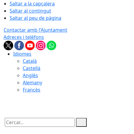
Saltar a la capçalera
Saltar al contingut
Saltar al peu de pàgina
Contactar amb l'Ajuntament
Adreces i telèfons
Idiomes
Català
Castellà
Anglès
Alemany
Francès
09.08.2026 | 11:57
Cercar: