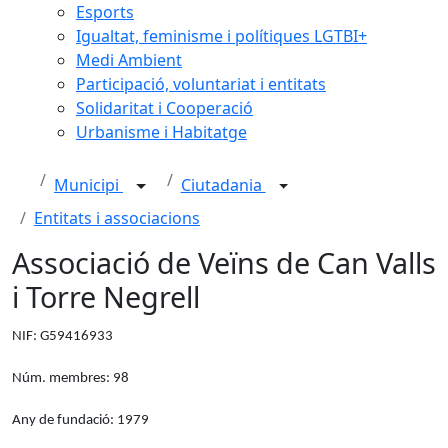
Esports
Igualtat, feminisme i polítiques LGTBI+
Medi Ambient
Participació, voluntariat i entitats
Solidaritat i Cooperació
Urbanisme i Habitatge
Municipi
Ciutadania
Entitats i associacions
Associació de Veïns de Can Valls
i Torre Negrell
NIF: G59416933
Núm. membres: 98
Any de fundació: 1979