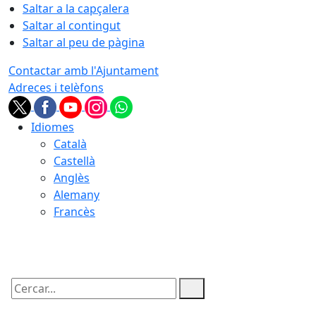
Saltar a la capçalera
Saltar al contingut
Saltar al peu de pàgina
Contactar amb l'Ajuntament
Adreces i telèfons
Idiomes
Català
Castellà
Anglès
Alemany
Francès
07.08.2026 | 14:28
Cercar: