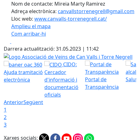
Nom de contacte: Mireia Marty Ramirez
Adreça electrònica:
canvallstorrenegrell@gmail.com
Lloc web:
www.canvalls-torrenegrell.cat/
Amplieu el mapa
Com arribar-hi
Leaflet
| ©
OpenStreetMap
contributors
Facebook
X
+
Darrera actualització: 31.05.2023 | 11:42
−
Logo Associació de Veïns de Can Valls i Torre Negrell
CIDO:
Ajuda tramitació
Cercador
Portal de
Saluta
electrònica
d'informació i
Transparència
documentació
oficials
Anterior
Següent
1
2
3
Xarxes socials: