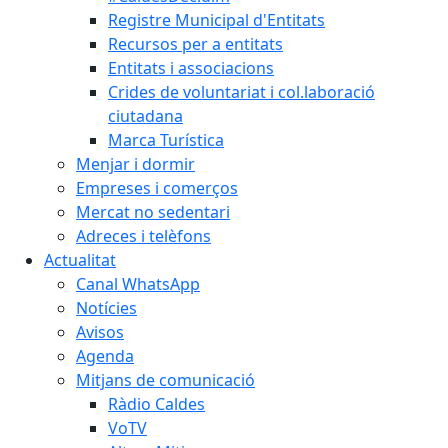
Registre Municipal d'Entitats
Recursos per a entitats
Entitats i associacions
Crides de voluntariat i col.laboració
ciutadana
Marca Turística
Menjar i dormir
Empreses i comerços
Mercat no sedentari
Adreces i telèfons
Actualitat
Canal WhatsApp
Notícies
Avisos
Agenda
Mitjans de comunicació
Ràdio Caldes
VoTV