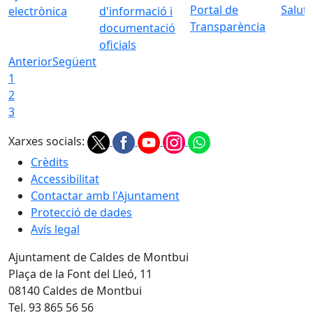
Portal de
Saluta
electrònica
d'informació i
Transparència
documentació
oficials
Anterior
Següent
1
2
3
Xarxes socials:
Crèdits
Accessibilitat
Contactar amb l'Ajuntament
Protecció de dades
Avís legal
Ajuntament de Caldes de Montbui
Plaça de la Font del Lleó, 11
08140 Caldes de Montbui
Tel. 93 865 56 56