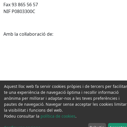
Fax 93 865 56 57
NIF P0803300C
Amb la col·laboració de:
Aquest lloc web fa servir cookies pròpies i de tercers per facilitar
te una experiència de navegació òptima i recollir informació
anònima per millorar i adaptar-nos a les teves preferències i
pautes de navegació. Navegar sense acceptar les cookies limita
la visibilitat i funcions del web.
Podeu consultar la
política de cookies
.