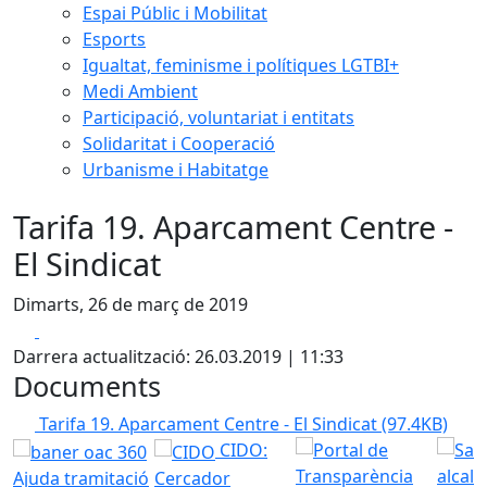
Espai Públic i Mobilitat
Esports
Igualtat, feminisme i polítiques LGTBI+
Medi Ambient
Participació, voluntariat i entitats
Solidaritat i Cooperació
Urbanisme i Habitatge
Tarifa 19. Aparcament Centre -
El Sindicat
Dimarts, 26 de març de 2019
Facebook
X
Darrera actualització: 26.03.2019 | 11:33
Documents
Tarifa 19. Aparcament Centre - El Sindicat
(97.4KB)
CIDO:
Ajuda tramitació
Cercador