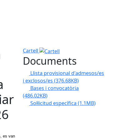
a
Cartell
Documents
Llista provisional d'admesos/es
a
i exclosos/es
(376.68KB)
Bases i convocatòria
iar
(486.02KB)
Sol·licitud específica
(1.1MB)
26
6, es van