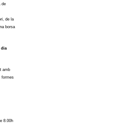
a de
ri, de la
una borsa
 dia
nt amb
s formes
de 8.00h