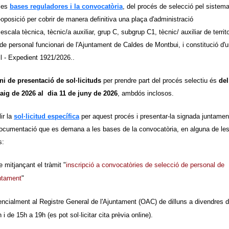
 les
bases reguladores
i la convocatòria
, del procés de selecció pel sistem
oposició per cobrir de manera definitiva una plaça d'administració
escala tècnica, tècnic/a auxiliar, grup C, subgrup C1, tècnic/ auxiliar de territo
a de personal funcionari de l'Ajuntament de Caldes de Montbui, i constitució d'
ll - Expedient 1921/2026..
ni de presentació de sol·licituds
per prendre part del procés selectiu és
del
aig de 2026 al dia 11 de juny de 2026
, ambdós inclosos.
ir la
sol·licitud específica
per aquest procés i presentar-la signada juntame
documentació que es demana a les bases de la convocatòria, en alguna de le
s:
e mitjançant el tràmit "
inscripció a convocatòries de selecció de personal de
untament
"
encialment al Registre General de l'Ajuntament (OAC) de dilluns a divendres 
 i de 15h a 19h (es pot sol·licitar cita prèvia online).