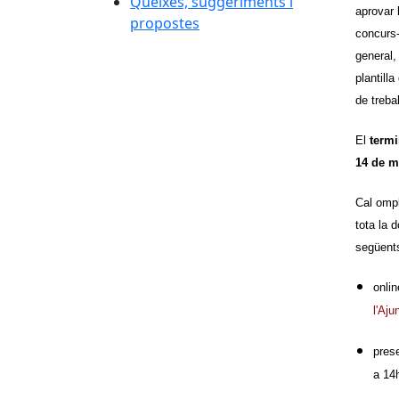
Queixes, suggeriments i
aprovar
propostes
concurs-
general, 
plantill
de treba
El
termi
14 de m
Cal ompl
tota la 
següent
onlin
l'Aj
pres
a 14h