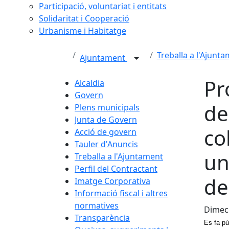
Participació, voluntariat i entitats
Solidaritat i Cooperació
Urbanisme i Habitatge
Treballa a l'Ajunt
Ajuntament
Pr
Alcaldia
Govern
de
Plens municipals
Junta de Govern
co
Acció de govern
Tauler d'Anuncis
un
Treballa a l'Ajuntament
Perfil del Contractant
de
Imatge Corporativa
Informació fiscal i altres
normatives
Dimecr
Transparència
Es fa pú