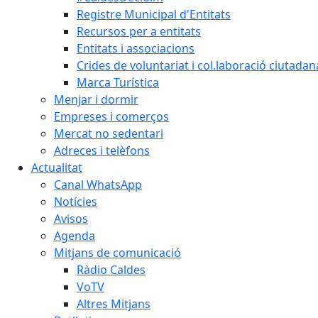
Registre Municipal d'Entitats
Recursos per a entitats
Entitats i associacions
Crides de voluntariat i col.laboració ciutadan
Marca Turística
Menjar i dormir
Empreses i comerços
Mercat no sedentari
Adreces i telèfons
Actualitat
Canal WhatsApp
Notícies
Avisos
Agenda
Mitjans de comunicació
Ràdio Caldes
VoTV
Altres Mitjans