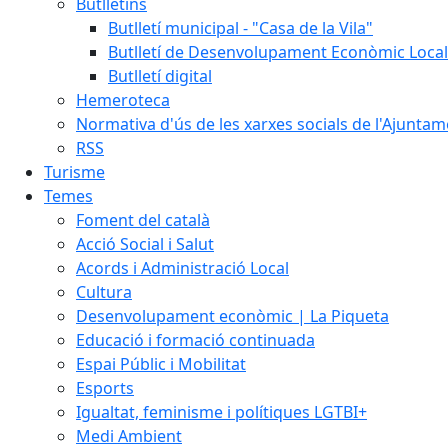
Butlletins
Butlletí municipal - "Casa de la Vila"
Butlletí de Desenvolupament Econòmic Local
Butlletí digital
Hemeroteca
Normativa d'ús de les xarxes socials de l'Ajunta
RSS
Turisme
Temes
Foment del català
Acció Social i Salut
Acords i Administració Local
Cultura
Desenvolupament econòmic | La Piqueta
Educació i formació continuada
Espai Públic i Mobilitat
Esports
Igualtat, feminisme i polítiques LGTBI+
Medi Ambient