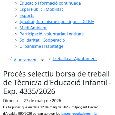
Educació i formació continuada
Espai Públic i Mobilitat
Esports
Igualtat, feminisme i polítiques LGTBI+
Medi Ambient
Participació, voluntariat i entitats
Solidaritat i Cooperació
Urbanisme i Habitatge
Treballa a l'Ajuntament
Ajuntament
Procés selectiu borsa de treball
de Tècnic/a d'Educació Infantil -
Exp. 4335/2026
Dimecres, 27 de maig de 2026
Es fa públic que en data 12 de maig de 2026, mitjançant Decret
d'Alcaldia 990/2026 es van aprovar les
bases reguladores
i la