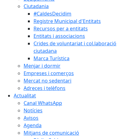
Ciutadania
#CaldesDecidim
Registre Municipal d'Entitats
Recursos per a entitats
Entitats i associacions
Crides de voluntariat i col.laboració
ciutadana
Marca Turística
Menjar i dormir
Empreses i comerços
Mercat no sedentari
Adreces i telèfons
Actualitat
Canal WhatsApp
Notícies
Avisos
Agenda
Mitjans de comunicació