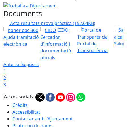
Treballa a l'Ajuntament
Documents
Acta resultats prova pràctica
(152.64KB)
CIDO:
Ajuda tramitació
Cercador
Portal de
Saluta
electrònica
d'informació i
Transparència
documentació
oficials
Anterior
Següent
1
2
3
Xarxes socials:
Crèdits
Accessibilitat
Contactar amb l'Ajuntament
Protecció de dades