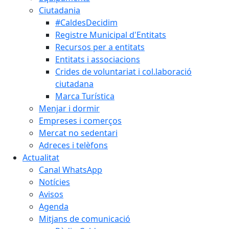
Ciutadania
#CaldesDecidim
Registre Municipal d'Entitats
Recursos per a entitats
Entitats i associacions
Crides de voluntariat i col.laboració
ciutadana
Marca Turística
Menjar i dormir
Empreses i comerços
Mercat no sedentari
Adreces i telèfons
Actualitat
Canal WhatsApp
Notícies
Avisos
Agenda
Mitjans de comunicació