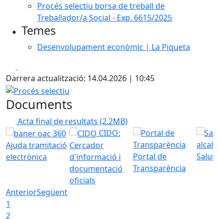
Procés selectiu borsa de treball de
Treballador/a Social - Exp. 6615/2025
Temes
Desenvolupament econòmic | La Piqueta
Facebook
X
Darrera actualització: 14.04.2026 | 10:45
Procés selectiu
Documents
Acta final de resultats
(2.2MB)
CIDO:
Ajuda tramitació
Cercador
Portal de
Saluta
electrònica
d'informació i
Transparència
documentació
oficials
Anterior
Següent
1
2