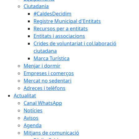
Ciutadania
#CaldesDecidim
Registre Municipal d'Entitats
Recursos per a entitats
Entitats i associacions
Crides de voluntariat i col.laboració
ciutadana
Marca Turística
Menjar i dormir
Empreses i comerços
Mercat no sedentari
Adreces i telèfons
Actualitat
Canal WhatsApp
Notícies
Avisos
Agenda
Mitjans de comunicació