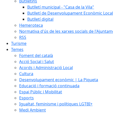
Butlletins
Butlletí municipal - "Casa de la Vila"
Butlletí de Desenvolupament Econòmic Local
Butlletí digital
Hemeroteca
Normativa d'ús de les xarxes socials de l'Ajunta
RSS
Turisme
Temes
Foment del català
Acció Social i Salut
Acords i Administració Local
Cultura
Desenvolupament econòmic | La Piqueta
Educació i formació continuada
Espai Públic i Mobilitat
Esports
Igualtat, feminisme i polítiques LGTBI+
Medi Ambient