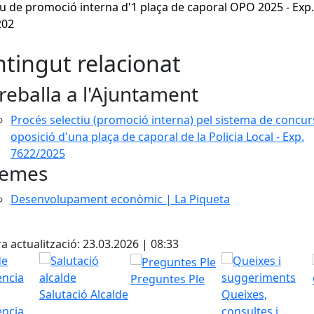
iu de promoció interna d'1 plaça de caporal OPO 2025 - Exp.
202
tingut relacionat
reballa a l'Ajuntament
Procés selectiu (promoció interna) pel sistema de concur
oposició d'una plaça de caporal de la Policia Local - Exp.
7622/2025
emes
Desenvolupament econòmic | La Piqueta
cebook
X
a actualització: 23.03.2026 | 08:33
Preguntes Ple
Salutació Alcalde
Queixes,
ència
consultes i