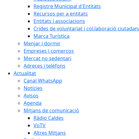
Registre Municipal d'Entitats
Recursos per a entitats
Entitats i associacions
Crides de voluntariat i col.laboració ciutadan
Marca Turística
Menjar i dormir
Empreses i comerços
Mercat no sedentari
Adreces i telèfons
Actualitat
Canal WhatsApp
Notícies
Avisos
Agenda
Mitjans de comunicació
Ràdio Caldes
VoTV
Altres Mitjans