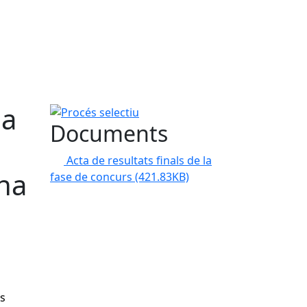
la
Procés selectiu
Documents
s
Acta de resultats finals de la
rna
fase de concurs
(421.83KB)
és