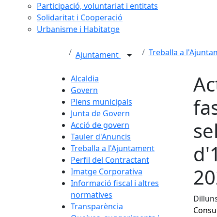
Participació, voluntariat i entitats
Solidaritat i Cooperació
Urbanisme i Habitatge
Treballa a l'Ajunt
Ajuntament
Ac
Alcaldia
Govern
fa
Plens municipals
Junta de Govern
se
Acció de govern
Tauler d'Anuncis
d'
Treballa a l'Ajuntament
Perfil del Contractant
20
Imatge Corporativa
Informació fiscal i altres
normatives
Dillun
Transparència
Consul