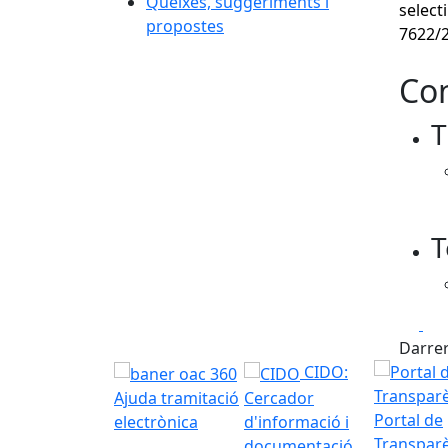
Queixes, suggeriments i
select
propostes
7622/
Con
T
T
Fa
Darrer
CIDO:
Ajuda tramitació
Cercador
Portal de
electrònica
d'informació i
Transpar
documentació