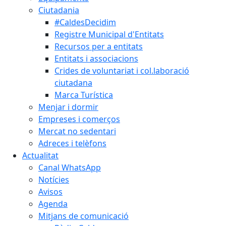
Ciutadania
#CaldesDecidim
Registre Municipal d'Entitats
Recursos per a entitats
Entitats i associacions
Crides de voluntariat i col.laboració
ciutadana
Marca Turística
Menjar i dormir
Empreses i comerços
Mercat no sedentari
Adreces i telèfons
Actualitat
Canal WhatsApp
Notícies
Avisos
Agenda
Mitjans de comunicació