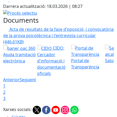
Darrera actualització: 18.03.2026 | 08:27
Procés selectiu
Documents
Acta de resultats de la fase d'oposició, i convocatòria
de la prova psicotècnica i l'entrevista curricular
(446.61KB)
CIDO:
Ajuda tramitació
Cercador
Portal de
Saluta
electrònica
d'informació i
Transparència
documentació
oficials
Anterior
Següent
1
2
3
Xarxes socials: