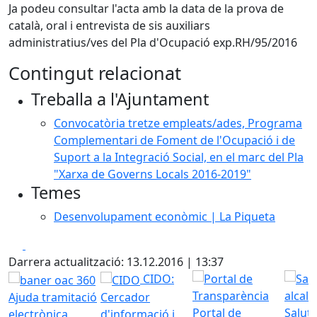
Ja podeu consultar l'acta amb la data de la prova de
català, oral i entrevista de sis auxiliars
administratius/ves del Pla d'Ocupació exp.RH/95/2016
Contingut relacionat
Treballa a l'Ajuntament
Convocatòria tretze empleats/ades, Programa
Complementari de Foment de l'Ocupació i de
Suport a la Integració Social, en el marc del Pla
"Xarxa de Governs Locals 2016-2019"
Temes
Desenvolupament econòmic | La Piqueta
Facebook
X
Darrera actualització: 13.12.2016 | 13:37
CIDO:
Ajuda tramitació
Cercador
Portal de
Saluta
electrònica
d'informació i