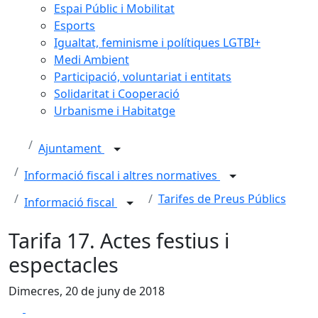
Espai Públic i Mobilitat
Esports
Igualtat, feminisme i polítiques LGTBI+
Medi Ambient
Participació, voluntariat i entitats
Solidaritat i Cooperació
Urbanisme i Habitatge
Ajuntament
Informació fiscal i altres normatives
Tarifes de Preus Públics
Informació fiscal
Tarifa 17. Actes festius i
espectacles
Dimecres, 20 de juny de 2018
Facebook
X