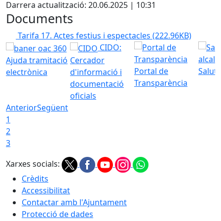
Darrera actualització: 20.06.2025 | 10:31
Documents
Tarifa 17. Actes festius i espectacles
(222.96KB)
CIDO:
Ajuda tramitació
Cercador
Portal de
Saluta
electrònica
d'informació i
Transparència
documentació
oficials
Anterior
Següent
1
2
3
Xarxes socials:
Crèdits
Accessibilitat
Contactar amb l'Ajuntament
Protecció de dades