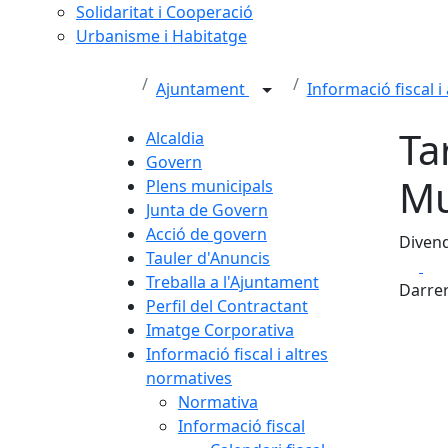
Solidaritat i Cooperació
Urbanisme i Habitatge
Ajuntament
Informació fiscal 
Ta
Alcaldia
Govern
Mu
Plens municipals
Junta de Govern
Acció de govern
Divend
Tauler d'Anuncis
Fa
Treballa a l'Ajuntament
Darrer
Perfil del Contractant
Imatge Corporativa
Informació fiscal i altres
normatives
Normativa
Informació fiscal