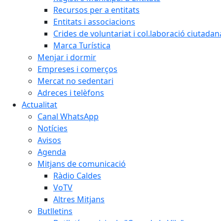
Recursos per a entitats
Entitats i associacions
Crides de voluntariat i col.laboració ciutadan
Marca Turística
Menjar i dormir
Empreses i comerços
Mercat no sedentari
Adreces i telèfons
Actualitat
Canal WhatsApp
Notícies
Avisos
Agenda
Mitjans de comunicació
Ràdio Caldes
VoTV
Altres Mitjans
Butlletins