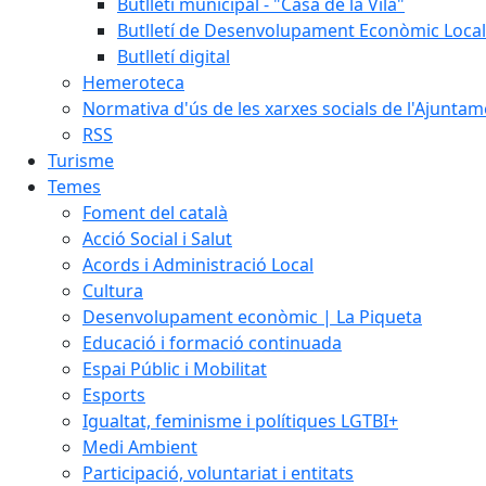
Butlletí municipal - "Casa de la Vila"
Butlletí de Desenvolupament Econòmic Local
Butlletí digital
Hemeroteca
Normativa d'ús de les xarxes socials de l'Ajunta
RSS
Turisme
Temes
Foment del català
Acció Social i Salut
Acords i Administració Local
Cultura
Desenvolupament econòmic | La Piqueta
Educació i formació continuada
Espai Públic i Mobilitat
Esports
Igualtat, feminisme i polítiques LGTBI+
Medi Ambient
Participació, voluntariat i entitats