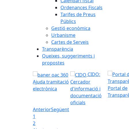
Calendari fiscal
Ordenances Fiscals
Tarifes de Preus
Públics
Gestió econòmica
Urbanisme
Cartes de Serveis
Transparència
Queixes, suggeriments i
propostes
CIDO:
Ajuda tramitació
Cercador
Portal de
electrònica
d'informació i
Transpar
documentació
oficials
Anterior
Següent
1
2