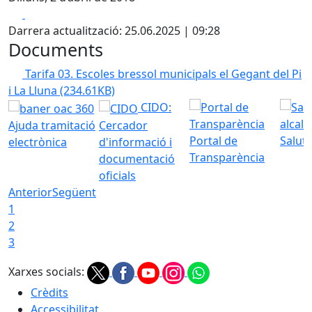
Facebook
X
Darrera actualització: 25.06.2025 | 09:28
Documents
Tarifa 03. Escoles bressol municipals el Gegant del Pi
i La Lluna
(234.61KB)
CIDO:
Ajuda tramitació
Cercador
Portal de
Saluta
electrònica
d'informació i
Transparència
documentació
oficials
Anterior
Següent
1
2
3
Xarxes socials:
Crèdits
Accessibilitat