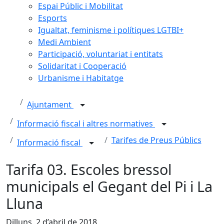
Espai Públic i Mobilitat
Esports
Igualtat, feminisme i polítiques LGTBI+
Medi Ambient
Participació, voluntariat i entitats
Solidaritat i Cooperació
Urbanisme i Habitatge
Ajuntament
Informació fiscal i altres normatives
Tarifes de Preus Públics
Informació fiscal
Tarifa 03. Escoles bressol
municipals el Gegant del Pi i La
Lluna
Dilluns, 2 d’abril de 2018