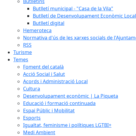
Butlletins
Butlletí municipal - "Casa de la Vila"
Butlletí de Desenvolupament Econòmic Local
Butlletí digital
Hemeroteca
Normativa d'ús de les xarxes socials de l'Ajunta
RSS
Turisme
Temes
Foment del català
Acció Social i Salut
Acords i Administració Local
Cultura
Desenvolupament econòmic | La Piqueta
Educació i formació continuada
Espai Públic i Mobilitat
Esports
Igualtat, feminisme i polítiques LGTBI+
Medi Ambient