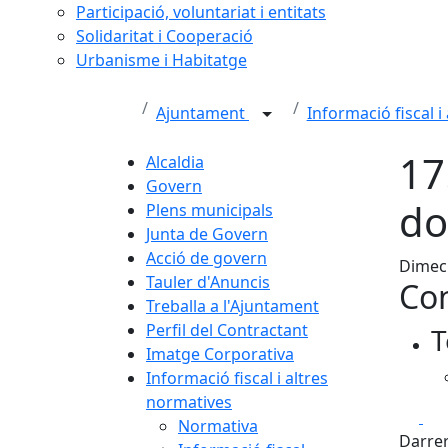
Participació, voluntariat i entitats
Solidaritat i Cooperació
Urbanisme i Habitatge
Ajuntament
Informació fiscal 
17
Alcaldia
Govern
do
Plens municipals
Junta de Govern
Acció de govern
Dimecr
Tauler d'Anuncis
Con
Treballa a l'Ajuntament
Perfil del Contractant
T
Imatge Corporativa
Informació fiscal i altres
normatives
Fa
Normativa
Darrer