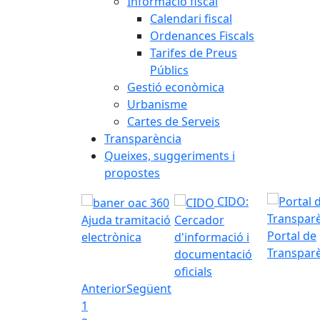
Informació fiscal
Calendari fiscal
Ordenances Fiscals
Tarifes de Preus
Públics
Gestió econòmica
Urbanisme
Cartes de Serveis
Transparència
Queixes, suggeriments i
propostes
CIDO:
Ajuda tramitació
Cercador
Portal de
electrònica
d'informació i
Transpar
documentació
oficials
Anterior
Següent
1