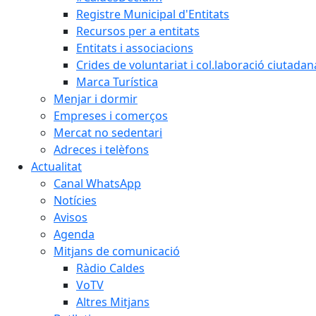
Registre Municipal d'Entitats
Recursos per a entitats
Entitats i associacions
Crides de voluntariat i col.laboració ciutadan
Marca Turística
Menjar i dormir
Empreses i comerços
Mercat no sedentari
Adreces i telèfons
Actualitat
Canal WhatsApp
Notícies
Avisos
Agenda
Mitjans de comunicació
Ràdio Caldes
VoTV
Altres Mitjans