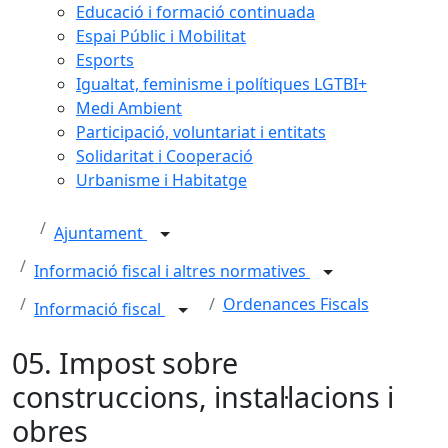
Educació i formació continuada
Espai Públic i Mobilitat
Esports
Igualtat, feminisme i polítiques LGTBI+
Medi Ambient
Participació, voluntariat i entitats
Solidaritat i Cooperació
Urbanisme i Habitatge
Ajuntament
Informació fiscal i altres normatives
Ordenances Fiscals
Informació fiscal
05. Impost sobre
construccions, instal·lacions i
obres