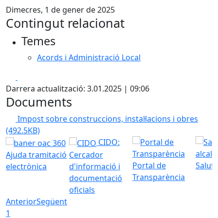
Dimecres, 1 de gener de 2025
Contingut relacionat
Temes
Acords i Administració Local
Facebook
X
Darrera actualització: 3.01.2025 | 09:06
Documents
Impost sobre construccions, instal·lacions i obres
(492.5KB)
CIDO:
Ajuda tramitació
Cercador
Portal de
Saluta
electrònica
d'informació i
Transparència
documentació
oficials
Anterior
Següent
1