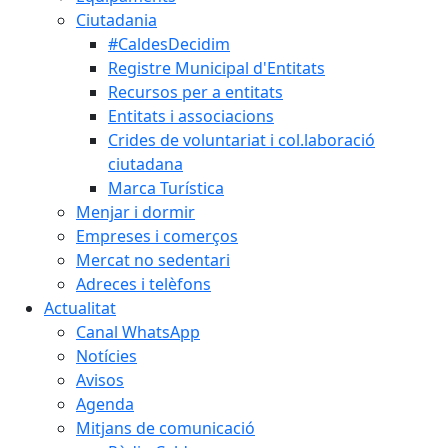
Ciutadania
#CaldesDecidim
Registre Municipal d'Entitats
Recursos per a entitats
Entitats i associacions
Crides de voluntariat i col.laboració
ciutadana
Marca Turística
Menjar i dormir
Empreses i comerços
Mercat no sedentari
Adreces i telèfons
Actualitat
Canal WhatsApp
Notícies
Avisos
Agenda
Mitjans de comunicació