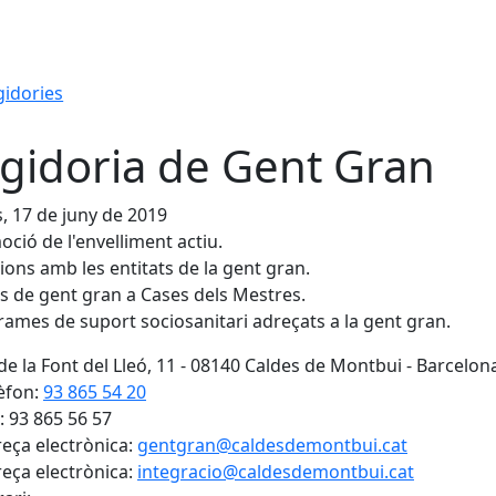
gidories
gidoria de Gent Gran
s, 17 de juny de 2019
oció de l'envelliment actiu.
cions amb les entitats de la gent gran.
is de gent gran a Cases dels Mestres.
rames de suport sociosanitari adreçats a la gent gran.
 de la Font del Lleó, 11 - 08140 Caldes de Montbui - Barcelon
èfon:
93 865 54 20
: 93 865 56 57
eça electrònica:
gentgran@caldesdemontbui.cat
eça electrònica:
integracio@caldesdemontbui.cat