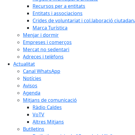
Recursos per a entitats
Entitats i associacions
Crides de voluntariat i col.laboració ciutadan
Marca Turística
Menjar i dormir
Empreses i comerços
Mercat no sedentari
Adreces i telèfons
Actualitat
Canal WhatsApp
Notícies
Avisos
Agenda
Mitjans de comunicació
Ràdio Caldes
VoTV
Altres Mitjans
Butlletins