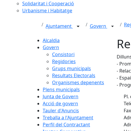
Solidaritat i Cooperació
Urbanisme i Habitatge
Re
Ajuntament
Govern
Re
Alcaldia
Govern
Consistori
Dillun
Regidories
- Prom
Grups municipals
- Rela
Resultats Electorals
- Espa
Organismes depenents
- Prog
Plens municipals
Junta de Govern
Pl.
Acció de govern
Tel
Tauler d'Anuncis
Fax
Treballa a l'Ajuntament
Adr
Perfil del Contractant
Adr