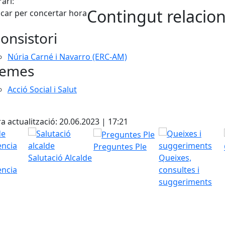
ari:
Contingut relacio
ucar per concertar hora
onsistori
Núria Carné i Navarro (ERC-AM)
emes
Acció Social i Salut
cebook
X
a actualització: 20.06.2023 | 17:21
Preguntes Ple
Salutació Alcalde
Queixes,
ència
consultes i
suggeriments