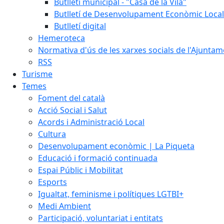
Butlletí municipal - "Casa de la Vila"
Butlletí de Desenvolupament Econòmic Local
Butlletí digital
Hemeroteca
Normativa d'ús de les xarxes socials de l'Ajunta
RSS
Turisme
Temes
Foment del català
Acció Social i Salut
Acords i Administració Local
Cultura
Desenvolupament econòmic | La Piqueta
Educació i formació continuada
Espai Públic i Mobilitat
Esports
Igualtat, feminisme i polítiques LGTBI+
Medi Ambient
Participació, voluntariat i entitats