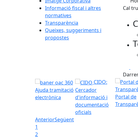
Imatge Corporativa
Hor
Informació fiscal i altres
Cal tr
normatives
C
Transparència
Queixes, suggeriments i
propostes
T
Fa
Darrer
CIDO:
Ajuda tramitació
Cercador
Portal de
electrònica
d'informació i
Transpar
documentació
oficials
Anterior
Següent
1
2