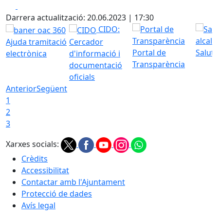
Facebook
X
Darrera actualització: 20.06.2023 | 17:30
CIDO:
Ajuda tramitació
Cercador
Portal de
Saluta
electrònica
d'informació i
Transparència
documentació
oficials
Anterior
Següent
1
2
3
Xarxes socials:
Crèdits
Accessibilitat
Contactar amb l'Ajuntament
Protecció de dades
Avís legal