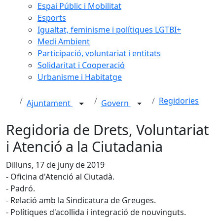
Espai Públic i Mobilitat
Esports
Igualtat, feminisme i polítiques LGTBI+
Medi Ambient
Participació, voluntariat i entitats
Solidaritat i Cooperació
Urbanisme i Habitatge
Regidories
Ajuntament
Govern
Regidoria de Drets, Voluntariat
i Atenció a la Ciutadania
Dilluns, 17 de juny de 2019
- Oficina d'Atenció al Ciutadà.
- Padró.
- Relació amb la Sindicatura de Greuges.
- Polítiques d'acollida i integració de nouvinguts.