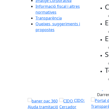
Imatge Corporativa
C
Informació fiscal i altres
normatives
Transparència
E
Queixes, suggeriments i
propostes
E
S
T
Fa
Darrer
CIDO:
Ajuda tramitació
Cercador