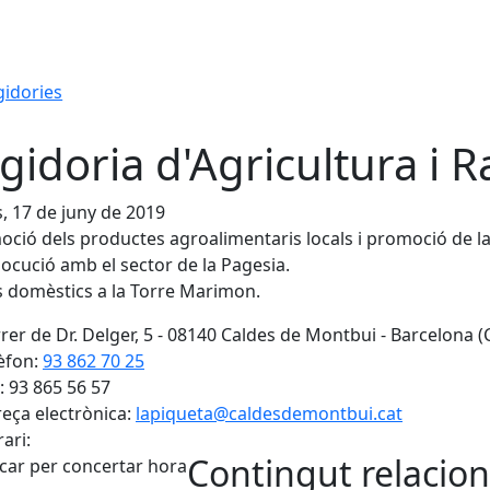
gidories
gidoria d'Agricultura i 
s, 17 de juny de 2019
oció dels productes agroalimentaris locals i promoció de la 
rlocució amb el sector de la Pagesia.
s domèstics a la Torre Marimon.
rer de Dr. Delger, 5 - 08140 Caldes de Montbui - Barcelona (
èfon:
93 862 70 25
: 93 865 56 57
eça electrònica:
lapiqueta@caldesdemontbui.cat
ari:
Contingut relacion
ucar per concertar hora