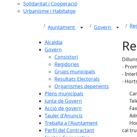
Solidaritat i Cooperació
Urbanisme i Habitatge
Re
Ajuntament
Govern
Re
Alcaldia
Govern
Consistori
Dillun
Regidories
- Prom
Grups municipals
- Inte
Resultats Electorals
- Hort
Organismes depenents
Plens municipals
Car
Junta de Govern
Tel
Acció de govern
Fax
Tauler d'Anuncis
Adr
Treballa a l'Ajuntament
Hor
Perfil del Contractant
cal tr