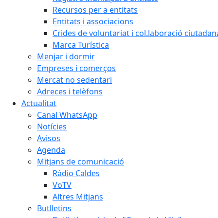
Recursos per a entitats
Entitats i associacions
Crides de voluntariat i col.laboració ciutadan
Marca Turística
Menjar i dormir
Empreses i comerços
Mercat no sedentari
Adreces i telèfons
Actualitat
Canal WhatsApp
Notícies
Avisos
Agenda
Mitjans de comunicació
Ràdio Caldes
VoTV
Altres Mitjans
Butlletins