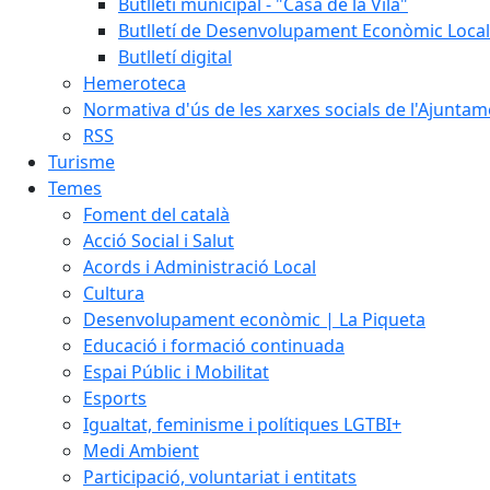
Butlletí municipal - "Casa de la Vila"
Butlletí de Desenvolupament Econòmic Local
Butlletí digital
Hemeroteca
Normativa d'ús de les xarxes socials de l'Ajunta
RSS
Turisme
Temes
Foment del català
Acció Social i Salut
Acords i Administració Local
Cultura
Desenvolupament econòmic | La Piqueta
Educació i formació continuada
Espai Públic i Mobilitat
Esports
Igualtat, feminisme i polítiques LGTBI+
Medi Ambient
Participació, voluntariat i entitats