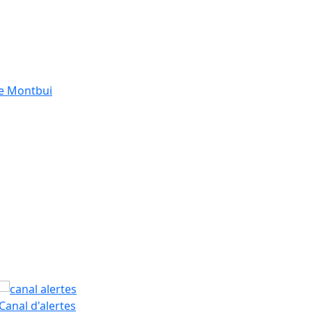
de Montbui
PAM
Canal d'alertes