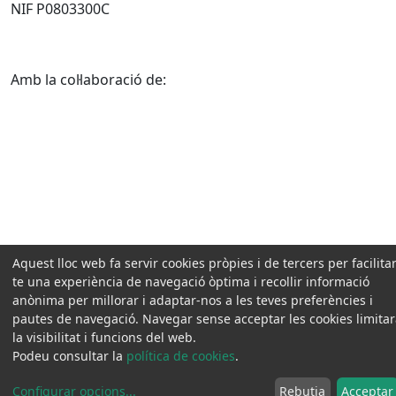
NIF P0803300C
Amb la col·laboració de:
Aquest lloc web fa servir cookies pròpies i de tercers per facilitar
te una experiència de navegació òptima i recollir informació
anònima per millorar i adaptar-nos a les teves preferències i
pautes de navegació. Navegar sense acceptar les cookies limita
la visibilitat i funcions del web.
Podeu consultar la
política de cookies
.
Configurar opcions
...
Rebutja
Acceptar