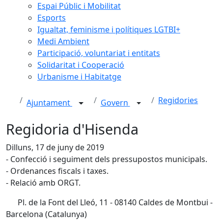
Espai Públic i Mobilitat
Esports
Igualtat, feminisme i polítiques LGTBI+
Medi Ambient
Participació, voluntariat i entitats
Solidaritat i Cooperació
Urbanisme i Habitatge
Regidories
Ajuntament
Govern
Regidoria d'Hisenda
Dilluns, 17 de juny de 2019
- Confecció i seguiment dels pressupostos municipals.
- Ordenances fiscals i taxes.
- Relació amb ORGT.
Pl. de la Font del Lleó, 11 - 08140 Caldes de Montbui -
Barcelona (Catalunya)