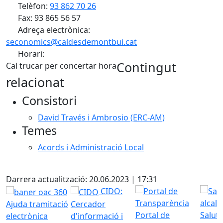
Telèfon:
93 862 70 26
Fax: 93 865 56 57
Adreça electrònica:
seconomics@caldesdemontbui.cat
Horari:
Contingut
Cal trucar per concertar hora
relacionat
Consistori
David Través i Ambrosio (ERC-AM)
Temes
Acords i Administració Local
Facebook
X
Darrera actualització: 20.06.2023 | 17:31
CIDO:
Ajuda tramitació
Cercador
Portal de
Saluta
electrònica
d'informació i