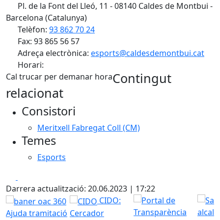
Pl. de la Font del Lleó, 11 - 08140 Caldes de Montbui -
Barcelona (Catalunya)
Telèfon:
93 862 70 24
Fax: 93 865 56 57
Adreça electrònica:
esports@caldesdemontbui.cat
Horari:
Contingut
Cal trucar per demanar hora
relacionat
Consistori
Meritxell Fabregat Coll (CM)
Temes
Esports
Facebook
X
Darrera actualització: 20.06.2023 | 17:22
CIDO:
Ajuda tramitació
Cercador