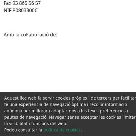
Fax 93 865 56 57
NIF P0803300C
Amb la col·laboració de:
Aquest lloc web fa servir cookies pròpies i de tercers per facilitar
te una experiència de navegació òptima i recollir informació
anònima per millorar i adaptar-nos a les teves preferències i
pautes de navegació. Navegar sense acceptar les cookies limita
la visibilitat i funcions del web.
Podeu consultar la
política de cookies
.