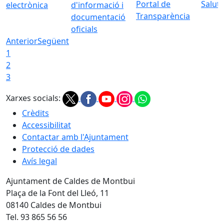
Portal de
Saluta
electrònica
d'informació i
Transparència
documentació
oficials
Anterior
Següent
1
2
3
Xarxes socials:
Crèdits
Accessibilitat
Contactar amb l'Ajuntament
Protecció de dades
Avís legal
Ajuntament de Caldes de Montbui
Plaça de la Font del Lleó, 11
08140 Caldes de Montbui
Tel. 93 865 56 56