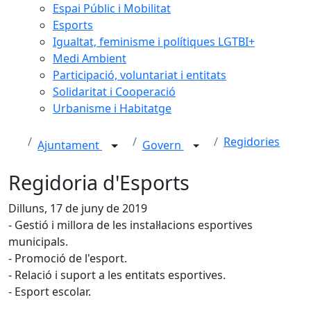
Espai Públic i Mobilitat
Esports
Igualtat, feminisme i polítiques LGTBI+
Medi Ambient
Participació, voluntariat i entitats
Solidaritat i Cooperació
Urbanisme i Habitatge
Regidories
Ajuntament
Govern
Regidoria d'Esports
Dilluns, 17 de juny de 2019
- Gestió i millora de les instal·lacions esportives
municipals.
- Promoció de l'esport.
- Relació i suport a les entitats esportives.
- Esport escolar.