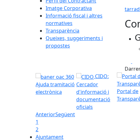
Perfil del Contractant
Imatge Corporativa
tarra
Informació fiscal i altres
Con
normatives
Transparència
G
Queixes, suggeriments i
propostes
Fa
Darrer
CIDO:
Ajuda tramitació
Cercador
Portal de
electrònica
d'informació i
Transpar
documentació
oficials
Anterior
Següent
1
2
Ajuntament