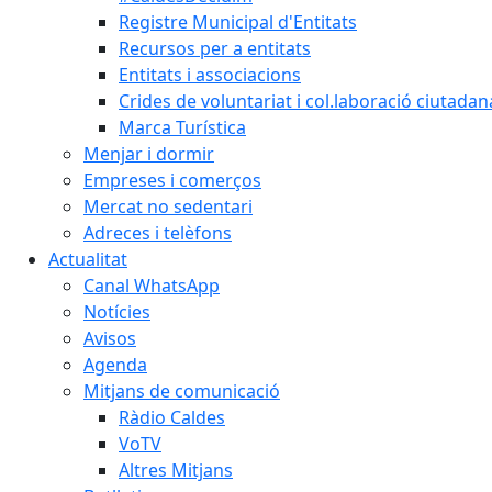
Registre Municipal d'Entitats
Recursos per a entitats
Entitats i associacions
Crides de voluntariat i col.laboració ciutadan
Marca Turística
Menjar i dormir
Empreses i comerços
Mercat no sedentari
Adreces i telèfons
Actualitat
Canal WhatsApp
Notícies
Avisos
Agenda
Mitjans de comunicació
Ràdio Caldes
VoTV
Altres Mitjans