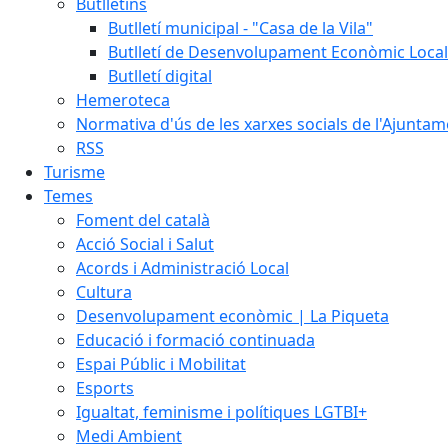
Butlletins
Butlletí municipal - "Casa de la Vila"
Butlletí de Desenvolupament Econòmic Local
Butlletí digital
Hemeroteca
Normativa d'ús de les xarxes socials de l'Ajunta
RSS
Turisme
Temes
Foment del català
Acció Social i Salut
Acords i Administració Local
Cultura
Desenvolupament econòmic | La Piqueta
Educació i formació continuada
Espai Públic i Mobilitat
Esports
Igualtat, feminisme i polítiques LGTBI+
Medi Ambient