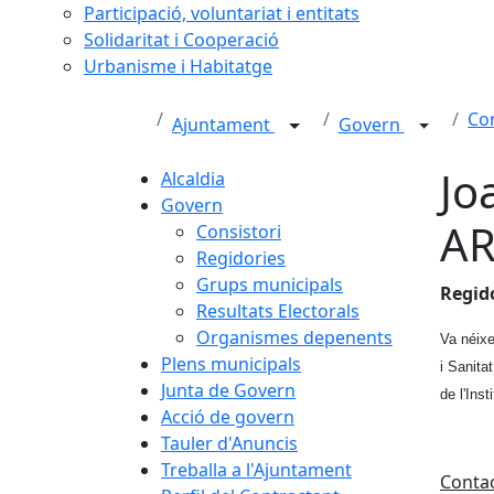
Participació, voluntariat i entitats
Solidaritat i Cooperació
Urbanisme i Habitatge
Con
Ajuntament
Govern
Jo
Alcaldia
Govern
AR
Consistori
Regidories
Grups municipals
Regid
Resultats Electorals
Organismes depenents
Va néixe
Plens municipals
i Sanita
Junta de Govern
de l'Ins
Acció de govern
Tauler d'Anuncis
Treballa a l'Ajuntament
Conta