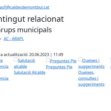
dasfj@caldesdemontbui.cat
tingut relacionat
rups municipals
AC - ARAPL
cebook
X
a actualització: 20.06.2023 | 11:49
Preguntes Ple
Salutació Alcalde
Queixes,
ència
consultes i
suggeriments