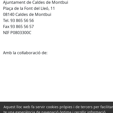
Ajuntament de Caldes de Montbui
Plaça de la Font del Lleó, 11
08140 Caldes de Montbui
Tel. 93 865 56 56
Fax 93 865 56 57
NIF P0803300C
Amb la col·laboració de:
Aquest lloc web fa servir cookies pròpies i de tercers per facilitar
te una experiència de navegació òptima i recollir informació