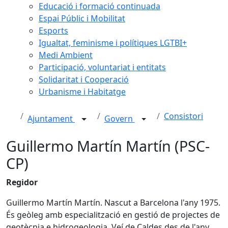
Educació i formació continuada
Espai Públic i Mobilitat
Esports
Igualtat, feminisme i polítiques LGTBI+
Medi Ambient
Participació, voluntariat i entitats
Solidaritat i Cooperació
Urbanisme i Habitatge
Consistori
Ajuntament
Govern
Guillermo Martín Martín (PSC-
CP)
Regidor
Guillermo Martín Martín. Nascut a Barcelona l'any 1975.
És geòleg amb especialització en gestió de projectes de
geotècnia e hidrogeologia. Veí de Caldes des de l'any