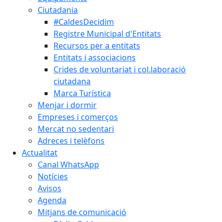
Ciutadania
#CaldesDecidim
Registre Municipal d'Entitats
Recursos per a entitats
Entitats i associacions
Crides de voluntariat i col.laboració
ciutadana
Marca Turística
Menjar i dormir
Empreses i comerços
Mercat no sedentari
Adreces i telèfons
Actualitat
Canal WhatsApp
Notícies
Avisos
Agenda
Mitjans de comunicació