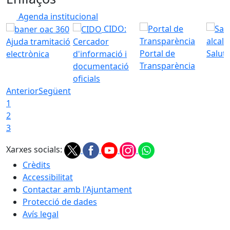
Agenda institucional
CIDO:
Ajuda tramitació
Cercador
Portal de
Saluta
electrònica
d'informació i
Transparència
documentació
oficials
Anterior
Següent
1
2
3
Xarxes socials:
Crèdits
Accessibilitat
Contactar amb l'Ajuntament
Protecció de dades
Avís legal