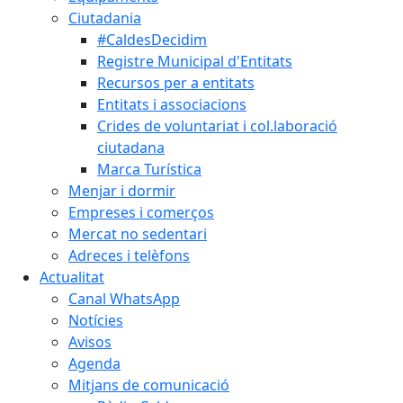
Ciutadania
#CaldesDecidim
Registre Municipal d'Entitats
Recursos per a entitats
Entitats i associacions
Crides de voluntariat i col.laboració
ciutadana
Marca Turística
Menjar i dormir
Empreses i comerços
Mercat no sedentari
Adreces i telèfons
Actualitat
Canal WhatsApp
Notícies
Avisos
Agenda
Mitjans de comunicació