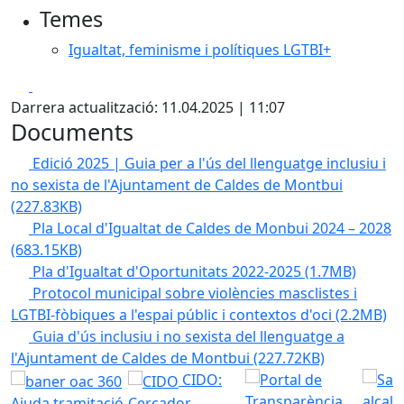
Temes
Igualtat, feminisme i polítiques LGTBI+
Facebook
X
Darrera actualització: 11.04.2025 | 11:07
Documents
Edició 2025 | Guia per a l'ús del llenguatge inclusiu i
no sexista de l'Ajuntament de Caldes de Montbui
(227.83KB)
Pla Local d'Igualtat de Caldes de Monbui 2024 – 2028
(683.15KB)
Pla d'Igualtat d'Oportunitats 2022-2025
(1.7MB)
Protocol municipal sobre violències masclistes i
LGTBI-fòbiques a l'espai públic i contextos d'oci
(2.2MB)
Guia d'ús inclusiu i no sexista del llenguatge a
l'Ajuntament de Caldes de Montbui
(227.72KB)
CIDO:
Ajuda tramitació
Cercador