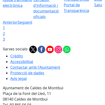
Portal de
Saluta
electrònica
d'informació i
Transparència
documentació
oficials
Anterior
Següent
1
2
3
Xarxes socials:
Crèdits
Accessibilitat
Contactar amb l'Ajuntament
Protecció de dades
Avís legal
Ajuntament de Caldes de Montbui
Plaça de la Font del Lleó, 11
08140 Caldes de Montbui
Tel. 93 865 56 56