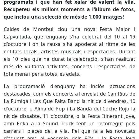
programats i que han fet xalar de valent la vila.
Recupereu els millors moments a l'àlbum de fotos,
que inclou una selecció de més de 1.000 imatges!
Caldes de Montbui clou una nova Festa Major i
Capvuitada, que enguany s'ha celebrat del 10 al 19
d'octubre i on la rauxa s'ha apoderat al ritme de les
entitats locals, artistes musicals i espectacles. Durant
els 10 dies que ha durat la celebració, s'han realitzat
més de vuitanta activitats, concerts i espectacles, de
tota mena i per a totes les edats.
La programació d'enguany ha inclòs actuacions
destacades, com els concerts a l'envelat de Can Rius de
La Fúmiga i Les Que Falta Band la nit de divendres, 10
d'octubre, o Alma de Pop i La Banda del Coche Rojo la
nit de dissabte, 11 d'octubre, o la Festa Itinerant Jove,
amb Enka a la Sound Truck fent un recorregut pels
carrers i places de la vila. Pel que fa a les novetats
d'aquest any, el vespreig dels 90’s i la Festa Jove