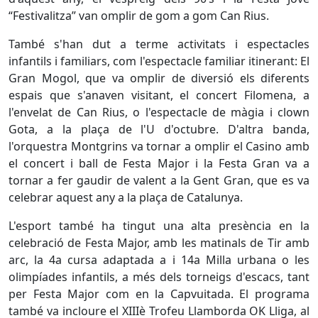
“Festivalitza” van omplir de gom a gom Can Rius.
També s'han dut a terme activitats i espectacles
infantils i familiars, com l'espectacle familiar itinerant: El
Gran Mogol, que va omplir de diversió els diferents
espais que s'anaven visitant, el concert Filomena, a
l'envelat de Can Rius, o l'espectacle de màgia i clown
Gota, a la plaça de l'U d'octubre. D'altra banda,
l'orquestra Montgrins va tornar a omplir el Casino amb
el concert i ball de Festa Major i la Festa Gran va a
tornar a fer gaudir de valent a la Gent Gran, que es va
celebrar aquest any a la plaça de Catalunya.
L'esport també ha tingut una alta presència en la
celebració de Festa Major, amb les matinals de Tir amb
arc, la 4a cursa adaptada a i 14a Milla urbana o les
olimpíades infantils, a més dels torneigs d'escacs, tant
per Festa Major com en la Capvuitada. El programa
també va incloure el XIIIè Trofeu Llamborda OK Lliga, al