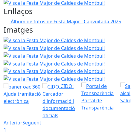
Visca la Festa Major de Caldes de Montbui!
Enllaços
Àlbum de fotos de Festa Major i Capvuitada 2025
Imatges
Visca la Festa Major de Caldes de Montbui!
Visca la Fes
Visca la Fes
Visca la Fes
Visca la Fes
Visca la Fes
CIDO:
Ajuda tramitació
Cercador
Portal de
Saluta
electrònica
d'informació i
Transparència
documentació
oficials
Anterior
Següent
1