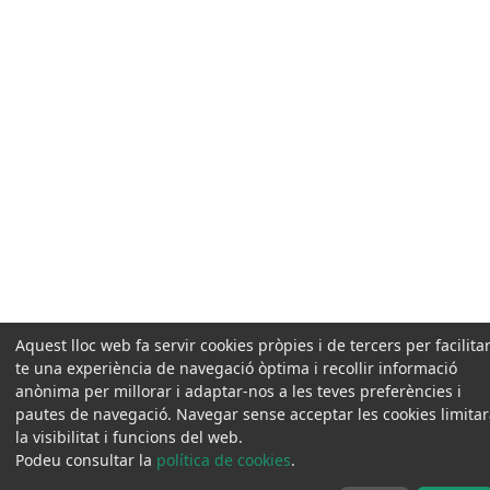
Aquest lloc web fa servir cookies pròpies i de tercers per facilitar
te una experiència de navegació òptima i recollir informació
anònima per millorar i adaptar-nos a les teves preferències i
pautes de navegació. Navegar sense acceptar les cookies limita
la visibilitat i funcions del web.
Podeu consultar la
política de cookies
.