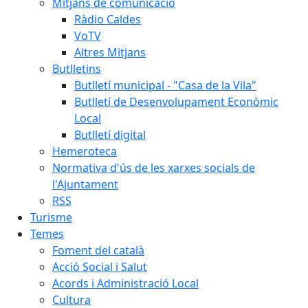
Mitjans de comunicació
Ràdio Caldes
VoTV
Altres Mitjans
Butlletins
Butlletí municipal - "Casa de la Vila"
Butlletí de Desenvolupament Econòmic
Local
Butlletí digital
Hemeroteca
Normativa d'ús de les xarxes socials de
l'Ajuntament
RSS
Turisme
Temes
Foment del català
Acció Social i Salut
Acords i Administració Local
Cultura