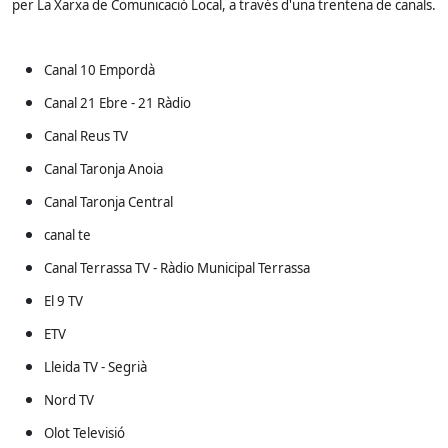
per La Xarxa de Comunicació Local, a través d'una trentena de canals.
Canal 10 Empordà
Canal 21 Ebre - 21 Ràdio
Canal Reus TV
Canal Taronja Anoia
Canal Taronja Central
canal te
Canal Terrassa TV - Ràdio Municipal Terrassa
El 9 TV
ETV
Lleida TV - Segrià
Nord TV
Olot Televisió