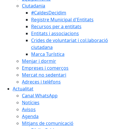
Ciutadania
#CaldesDecidim
Registre Municipal d'Entitats
Recursos per a entitats
Entitats i associacions
Crides de voluntariat i col.laboració
ciutadana
Marca Turística
Menjar i dormir
Empreses i comerços
Mercat no sedentari
Adreces i telèfons
Actualitat
Canal WhatsApp
Notícies
Avisos
Agenda
Mitjans de comunicació