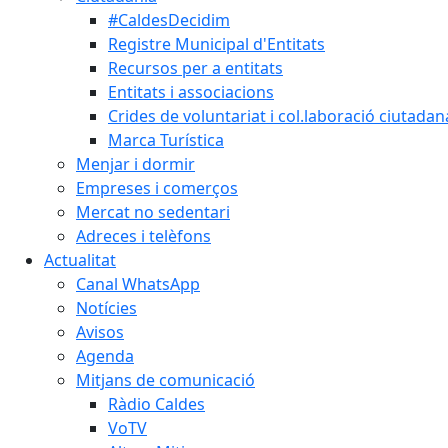
#CaldesDecidim
Registre Municipal d'Entitats
Recursos per a entitats
Entitats i associacions
Crides de voluntariat i col.laboració ciutadan
Marca Turística
Menjar i dormir
Empreses i comerços
Mercat no sedentari
Adreces i telèfons
Actualitat
Canal WhatsApp
Notícies
Avisos
Agenda
Mitjans de comunicació
Ràdio Caldes
VoTV