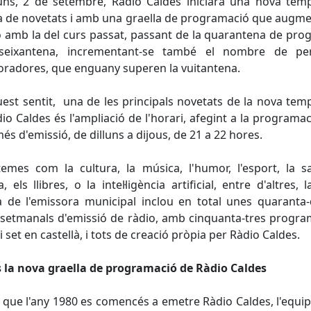
luns, 2 de setembre, Ràdio Caldes iniciarà una nova te
a de novetats i amb una graella de programació que augm
ó amb la del curs passat, passant de la quarantena de pr
seixantena, incrementant-se també el nombre de pe
boradores, que enguany superen la vuitantena.
est sentit, una de les principals novetats de la nova te
io Caldes és l'ampliació de l'horari, afegint a la programa
és d'emissió, de dilluns a dijous, de 21 a 22 hores.
mes com la cultura, la música, l'humor, l'esport, la sa
, els llibres, o la intel·ligència artificial, entre d'altres, 
a de l'emissora municipal inclou en total unes quaranta
setmanals d'emissió de ràdio, amb cinquanta-tres progr
 i set en castellà, i tots de creació pròpia per Ràdio Caldes.
s la nova graella de programació de Ràdio Caldes
que l'any 1980 es comencés a emetre Ràdio Caldes, l'equ