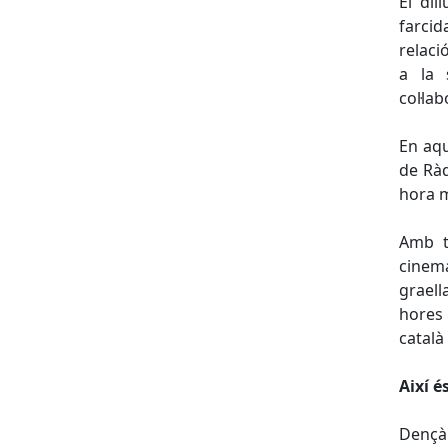
El dil
farcid
relaci
a la 
col·la
En aqu
de Ràd
hora m
Amb te
cinema
graell
hores 
català
Així é
Dençà 