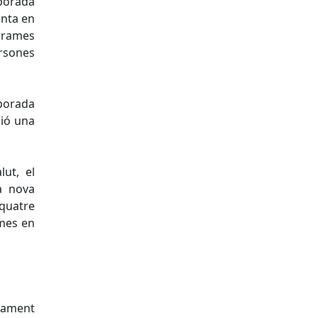
mporada
enta en
ogrames
rsones
mporada
ció una
lut, el
la nova
-quatre
ames en
ipament