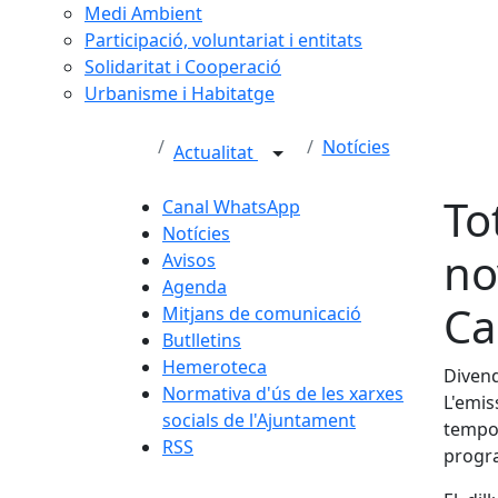
Medi Ambient
Participació, voluntariat i entitats
Solidaritat i Cooperació
Urbanisme i Habitatge
Notícies
Actualitat
To
Canal WhatsApp
Notícies
no
Avisos
Agenda
Ca
Mitjans de comunicació
Butlletins
Hemeroteca
Divend
Normativa d'ús de les xarxes
L'emi
socials de l'Ajuntament
tempor
RSS
progra