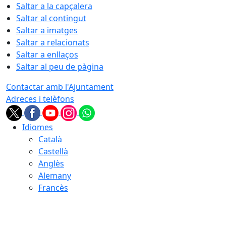
Saltar a la capçalera
Saltar al contingut
Saltar a imatges
Saltar a relacionats
Saltar a enllaços
Saltar al peu de pàgina
Contactar amb l'Ajuntament
Adreces i telèfons
Idiomes
Català
Castellà
Anglès
Alemany
Francès
06.08.2026 | 09:20