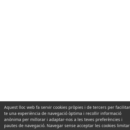
Aquest lloc web fa servir cookies pròpies i de tercers per facilitar
te una experiència de navegació òptima i recollir informació
anònima per millorar i adaptar-nos a les teves preferències i
pautes de navegació. Navegar sense acceptar les cookies limita