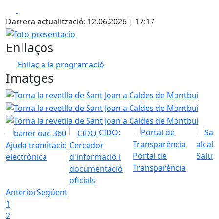
Facebook
X
Darrera actualització: 12.06.2026 | 17:17
foto presentacio
Enllaços
Enllaç a la programació
Imatges
Torna la revetlla de Sant Joan a Caldes de Montbui
Torna
Torna
CIDO:
Ajuda tramitació
Cercador
Portal de
Saluta
electrònica
d'informació i
Transparència
documentació
oficials
Anterior
Següent
1
2