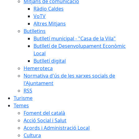
Mitjans de comunicació
Ràdio Caldes
VoTV
Altres Mitjans
Butlletins
Butlletí municipal - "Casa de la Vila"
Butlletí de Desenvolupament Econòmic
Local
Butlletí digital
Hemeroteca
Normativa d'ús de les xarxes socials de
l'Ajuntament
RSS
Turisme
Temes
Foment del català
Acció Social i Salut
Acords i Administració Local
Cultura