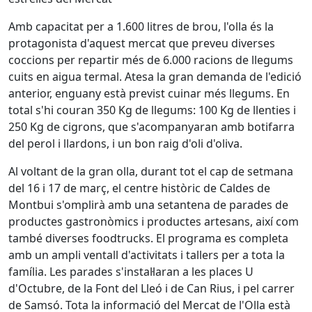
Amb capacitat per a 1.600 litres de brou, l'olla és la
protagonista d'aquest mercat que preveu diverses
coccions per repartir més de 6.000 racions de llegums
cuits en aigua termal. Atesa la gran demanda de l'edició
anterior, enguany està previst cuinar més llegums. En
total s'hi couran 350 Kg de llegums: 100 Kg de llenties i
250 Kg de cigrons, que s'acompanyaran amb botifarra
del perol i llardons, i un bon raig d'oli d'oliva.
Al voltant de la gran olla, durant tot el cap de setmana
del 16 i 17 de març, el centre històric de Caldes de
Montbui s'omplirà amb una setantena de parades de
productes gastronòmics i productes artesans, així com
també diverses foodtrucks. El programa es completa
amb un ampli ventall d'activitats i tallers per a tota la
família. Les parades s'instal·laran a les places U
d'Octubre, de la Font del Lleó i de Can Rius, i pel carrer
de Samsó. Tota la informació del Mercat de l'Olla està