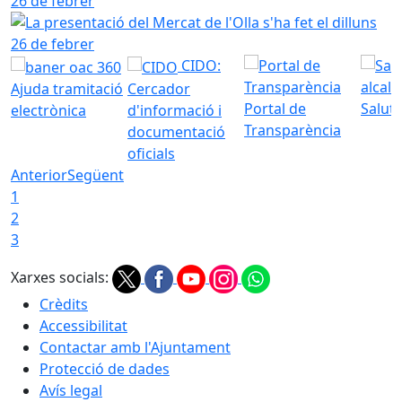
La presentació del Mercat de l'Olla s'ha fet el dilluns 26 d
CIDO:
Ajuda tramitació
Cercador
Portal de
Saluta
electrònica
d'informació i
Transparència
documentació
oficials
Anterior
Següent
1
2
3
Xarxes socials:
Crèdits
Accessibilitat
Contactar amb l'Ajuntament
Protecció de dades
Avís legal