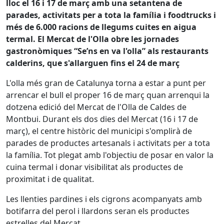
lloc el 16 i 17 de març amb una setantena de
parades, activitats per a tota la família i foodtrucks i
més de 6.000 racions de llegums cuites en aigua
termal. El Mercat de l'Olla obre les jornades
gastronòmiques “Se’ns en va l'olla” als restaurants
calderins, que s'allarguen fins el 24 de març
L'olla més gran de Catalunya torna a estar a punt per
arrencar el bull el proper 16 de març quan arrenqui la
dotzena edició del Mercat de l'Olla de Caldes de
Montbui. Durant els dos dies del Mercat (16 i 17 de
març), el centre històric del municipi s'omplirà de
parades de productes artesanals i activitats per a tota
la família. Tot plegat amb l'objectiu de posar en valor la
cuina termal i donar visibilitat als productes de
proximitat i de qualitat.
Les llenties pardines i els cigrons acompanyats amb
botifarra del perol i llardons seran els productes
estrelles del Mercat