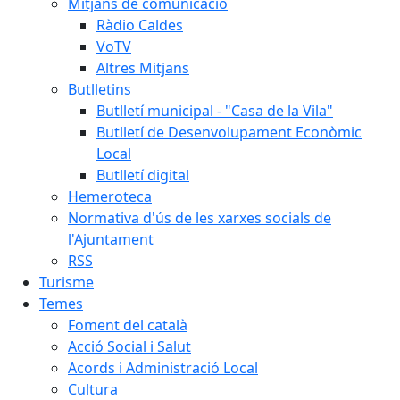
Mitjans de comunicació
Ràdio Caldes
VoTV
Altres Mitjans
Butlletins
Butlletí municipal - "Casa de la Vila"
Butlletí de Desenvolupament Econòmic
Local
Butlletí digital
Hemeroteca
Normativa d'ús de les xarxes socials de
l'Ajuntament
RSS
Turisme
Temes
Foment del català
Acció Social i Salut
Acords i Administració Local
Cultura