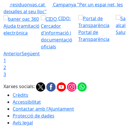
residuonvas.cat
Campanya "Per un espai net, les
deixalles al seu lloc"
CIDO:
Ajuda tramitació
Cercador
Portal de
Saluta
electrònica
d'informació i
Transparència
documentació
oficials
Anterior
Següent
1
2
3
Xarxes socials:
Crèdits
Accessibilitat
Contactar amb l'Ajuntament
Protecció de dades
Avís legal