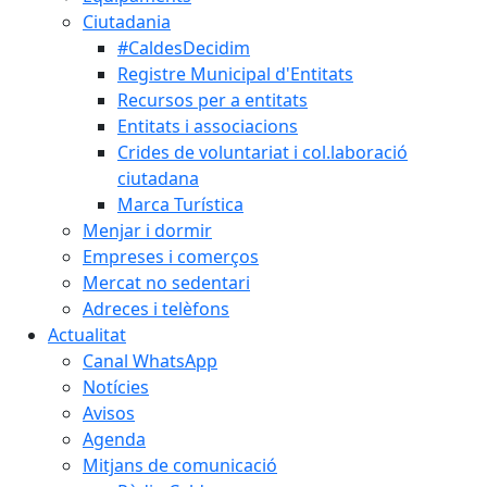
Ciutadania
#CaldesDecidim
Registre Municipal d'Entitats
Recursos per a entitats
Entitats i associacions
Crides de voluntariat i col.laboració
ciutadana
Marca Turística
Menjar i dormir
Empreses i comerços
Mercat no sedentari
Adreces i telèfons
Actualitat
Canal WhatsApp
Notícies
Avisos
Agenda
Mitjans de comunicació