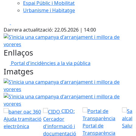
Espai Públic i Mobilitat
Urbanisme i Habitatge
Facebook
X
Darrera actualització: 22.05.2026 | 14:00
S’inicia una campanya d'arranjament i millora de voreres
Enllaços
Portal d'incidències a la via pública
Imatges
S’inicia una campanya d'arranjament i millora de voreres
S’inicia una campanya d'arranjament i millora de voreres
CIDO:
Ajuda tramitació
Cercador
Portal de
Saluta
electrònica
d'informació i
Transparència
documentació