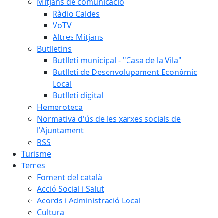
Mitjans de comunicació
Ràdio Caldes
VoTV
Altres Mitjans
Butlletins
Butlletí municipal - "Casa de la Vila"
Butlletí de Desenvolupament Econòmic
Local
Butlletí digital
Hemeroteca
Normativa d'ús de les xarxes socials de
l'Ajuntament
RSS
Turisme
Temes
Foment del català
Acció Social i Salut
Acords i Administració Local
Cultura