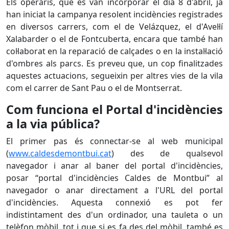
Els operaris, que es van incorporar el dia 8 d'abril, ja
han iniciat la campanya resolent incidències registrades
en diversos carrers, com el de Velázquez, el d'Avel·lí
Xalabarder o el de Fontcuberta, encara que també han
col·laborat en la reparació de calçades o en la instal·lació
d'ombres als parcs. Es preveu que, un cop finalitzades
aquestes actuacions, segueixin per altres vies de la vila
com el carrer de Sant Pau o el de Montserrat.
Com funciona el Portal d'incidències
a la via pública?
El primer pas és connectar-se al web municipal
(
www.caldesdemontbui.cat
) des de qualsevol
navegador i anar al baner del portal d'incidències,
posar “portal d'incidències Caldes de Montbui” al
navegador o anar directament a l'URL del portal
d'incidències. Aquesta connexió es pot fer
indistintament des d'un ordinador, una tauleta o un
telèfon mòbil, tot i que si es fa des del mòbil, també es