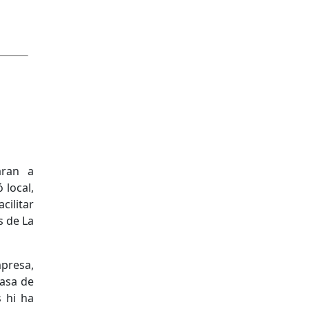
aran a
 local,
cilitar
s de La
mpresa,
Casa de
s hi ha