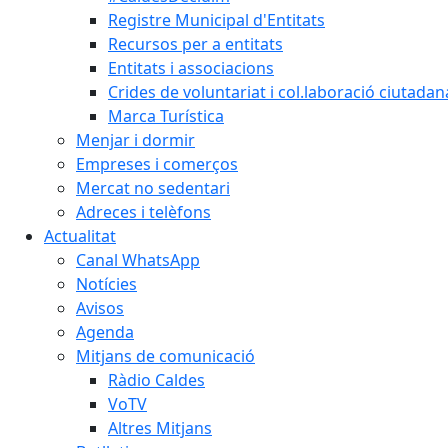
Registre Municipal d'Entitats
Recursos per a entitats
Entitats i associacions
Crides de voluntariat i col.laboració ciutadan
Marca Turística
Menjar i dormir
Empreses i comerços
Mercat no sedentari
Adreces i telèfons
Actualitat
Canal WhatsApp
Notícies
Avisos
Agenda
Mitjans de comunicació
Ràdio Caldes
VoTV
Altres Mitjans