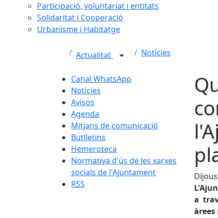
Participació, voluntariat i entitats
Solidaritat i Cooperació
Urbanisme i Habitatge
Notícies
Actualitat
Qu
Canal WhatsApp
Notícies
co
Avisos
Agenda
l'
Mitjans de comunicació
Butlletins
pl
Hemeroteca
Normativa d'ús de les xarxes
socials de l'Ajuntament
Dijous
RSS
L'Aju
a tra
àrees