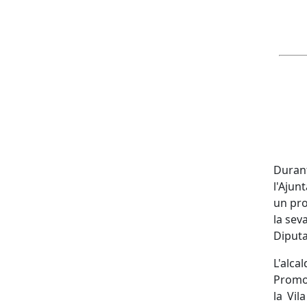
Duran
l'Ajun
un pro
la sev
Diputa
L'alca
Promoc
la Vil