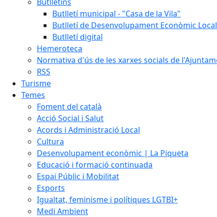
Butlletins
Butlletí municipal - "Casa de la Vila"
Butlletí de Desenvolupament Econòmic Local
Butlletí digital
Hemeroteca
Normativa d'ús de les xarxes socials de l'Ajunta
RSS
Turisme
Temes
Foment del català
Acció Social i Salut
Acords i Administració Local
Cultura
Desenvolupament econòmic | La Piqueta
Educació i formació continuada
Espai Públic i Mobilitat
Esports
Igualtat, feminisme i polítiques LGTBI+
Medi Ambient