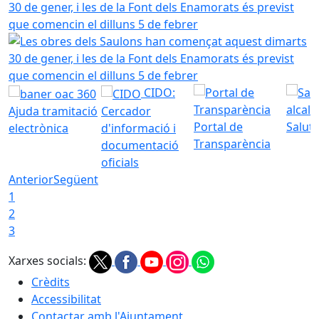
Les obres dels Saulons han començat aquest dimarts 30 de 
CIDO:
Ajuda tramitació
Cercador
Portal de
Saluta
electrònica
d'informació i
Transparència
documentació
oficials
Anterior
Següent
1
2
3
Xarxes socials:
Crèdits
Accessibilitat
Contactar amb l'Ajuntament