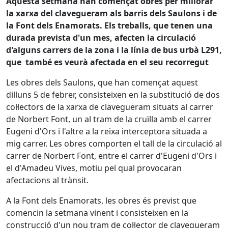
Aquesta setmana han començat obres per millorar
la xarxa del clavegueram als barris dels Saulons i de
la Font dels Enamorats. Els treballs, que tenen una
durada prevista d'un mes, afecten la circulació
d'alguns carrers de la zona i la línia de bus urbà L291,
que també es veurà afectada en el seu recorregut
Les obres dels Saulons, que han començat aquest
dilluns 5 de febrer, consisteixen en la substitució de dos
col·lectors de la xarxa de clavegueram situats al carrer
de Norbert Font, un al tram de la cruïlla amb el carrer
Eugeni d'Ors i l'altre a la reixa interceptora situada a
mig carrer. Les obres comporten el tall de la circulació al
carrer de Norbert Font, entre el carrer d'Eugeni d'Ors i
el d'Amadeu Vives, motiu pel qual provocaran
afectacions al trànsit.
A la Font dels Enamorats, les obres és previst que
comencin la setmana vinent i consisteixen en la
construcció d'un nou tram de col·lector de clavegueram