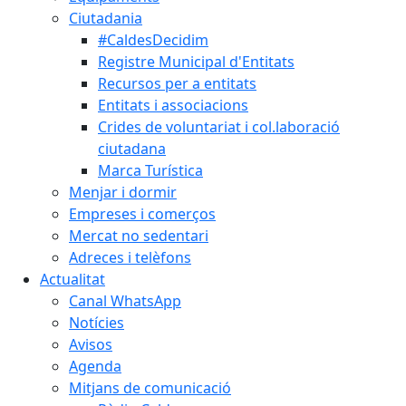
Ciutadania
#CaldesDecidim
Registre Municipal d'Entitats
Recursos per a entitats
Entitats i associacions
Crides de voluntariat i col.laboració
ciutadana
Marca Turística
Menjar i dormir
Empreses i comerços
Mercat no sedentari
Adreces i telèfons
Actualitat
Canal WhatsApp
Notícies
Avisos
Agenda
Mitjans de comunicació