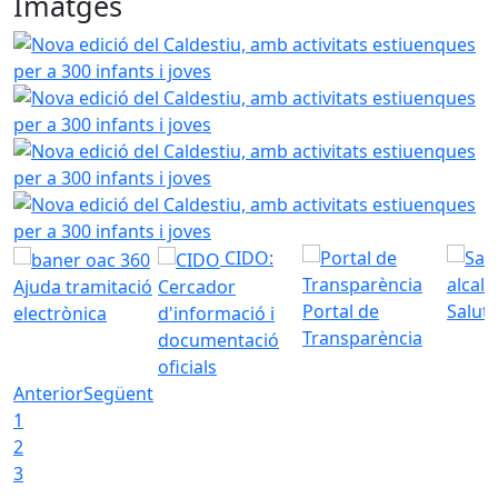
Imatges
Nova edició del Caldestiu, amb activitats estiuenques per a
Nova edició del Caldestiu, amb activitats estiuenques per a
Nova edició del Caldestiu, amb activitats estiuenques per a
Nova edició del Caldestiu, amb activitats estiuenques per a
CIDO:
Ajuda tramitació
Cercador
Portal de
Saluta
electrònica
d'informació i
Transparència
documentació
oficials
Anterior
Següent
1
2
3