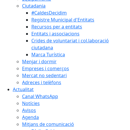
Ciutadania
#CaldesDecidim
Registre Municipal d'Entitats
Recursos per a entitats
Entitats i associacions
Crides de voluntariat i col.laboració
ciutadana
Marca Turística
Menjar i dormir
Empreses i comerços
Mercat no sedentari
Adreces i telèfons
Actualitat
Canal WhatsApp
Notícies
Avisos
Agenda
Mitjans de comunicació