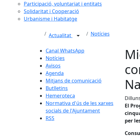
Participació, voluntariat i entitats
Solidaritat i Cooperació
Urbanisme i Habitatge
Notícies
Actualitat
Mi
Canal WhatsApp
Notícies
co
Avisos
Agenda
Na
Mitjans de comunicació
Butlletins
Hemeroteca
Dillun
Normativa d'ús de les xarxes
El Pro
socials de l'Ajuntament
cinqua
RSS
per le
Consu