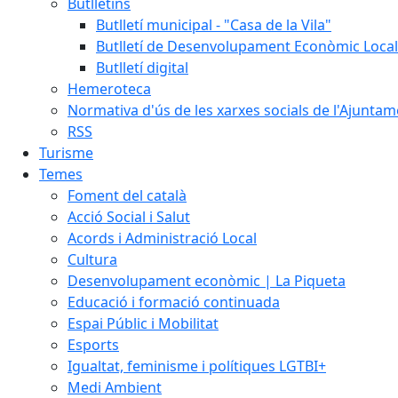
Butlletins
Butlletí municipal - "Casa de la Vila"
Butlletí de Desenvolupament Econòmic Local
Butlletí digital
Hemeroteca
Normativa d'ús de les xarxes socials de l'Ajunta
RSS
Turisme
Temes
Foment del català
Acció Social i Salut
Acords i Administració Local
Cultura
Desenvolupament econòmic | La Piqueta
Educació i formació continuada
Espai Públic i Mobilitat
Esports
Igualtat, feminisme i polítiques LGTBI+
Medi Ambient