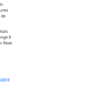
ls
gunes
s de
itats
enge 8
c Reial
ssebre