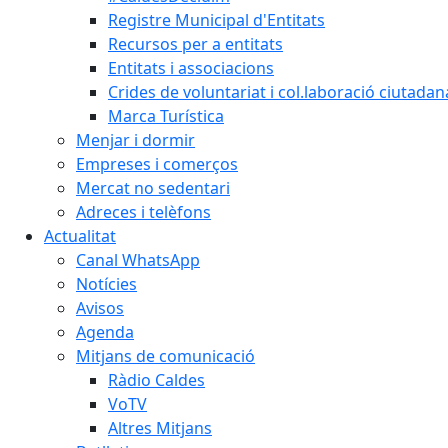
Registre Municipal d'Entitats
Recursos per a entitats
Entitats i associacions
Crides de voluntariat i col.laboració ciutadan
Marca Turística
Menjar i dormir
Empreses i comerços
Mercat no sedentari
Adreces i telèfons
Actualitat
Canal WhatsApp
Notícies
Avisos
Agenda
Mitjans de comunicació
Ràdio Caldes
VoTV
Altres Mitjans