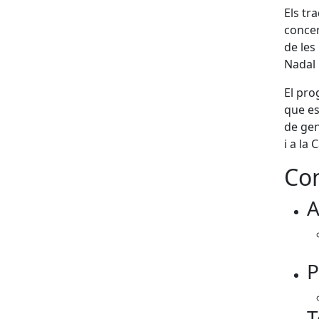
Els tr
concer
de les
Nadal 
El pro
que es
de gen
i a la
Con
A
P
T