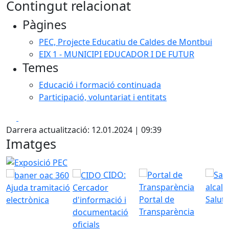
Contingut relacionat
Pàgines
PEC, Projecte Educatiu de Caldes de Montbui
EIX 1 - MUNICIPI EDUCADOR I DE FUTUR
Temes
Educació i formació continuada
Participació, voluntariat i entitats
Facebook
X
Darrera actualització: 12.01.2024 | 09:39
Imatges
Exposició PEC "Els valors que ens uneixen"
CIDO:
Ajuda tramitació
Cercador
Portal de
Saluta
electrònica
d'informació i
Transparència
documentació
oficials