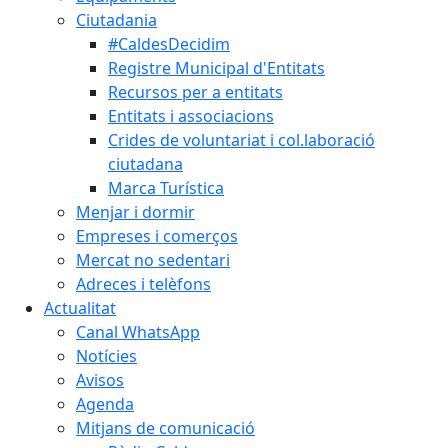
Ciutadania
#CaldesDecidim
Registre Municipal d'Entitats
Recursos per a entitats
Entitats i associacions
Crides de voluntariat i col.laboració
ciutadana
Marca Turística
Menjar i dormir
Empreses i comerços
Mercat no sedentari
Adreces i telèfons
Actualitat
Canal WhatsApp
Notícies
Avisos
Agenda
Mitjans de comunicació